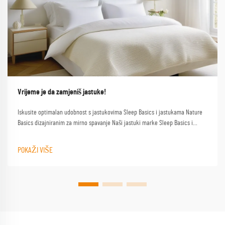
Vrijeme je da zamjeniš jastuke!
Iskusite optimalan udobnost s jastukovima Sleep Basics i jastukama Nature
Basics dizajniranim za mirno spavanje Naši jastuki marke Sleep Basics i
prilagođeni opcije jastuka pružaju prilagođenu podršku za svakog spavača
POKAŽI VIŠE