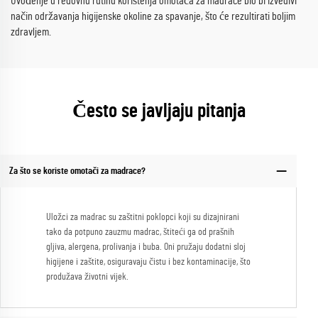
Uvođenje u redovnu rutinu korištenja omotača za madrace bio bi izvedivi
način održavanja higijenske okoline za spavanje, što će rezultirati boljim
zdravljem.
Često se javljaju pitanja
Za što se koriste omotači za madrace?
Uložci za madrac su zaštitni poklopci koji su dizajnirani
tako da potpuno zauzmu madrac, štiteći ga od prašnih
gljiva, alergena, prolivanja i buba. Oni pružaju dodatni sloj
higijene i zaštite, osiguravaju čistu i bez kontaminacije, što
produžava životni vijek.