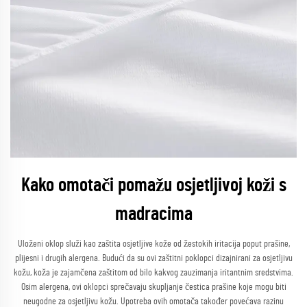
Kako omotači pomažu osjetljivoj koži s
madracima
Uloženi oklop služi kao zaštita osjetljive kože od žestokih iritacija poput prašine,
plijesni i drugih alergena. Budući da su ovi zaštitni poklopci dizajnirani za osjetljivu
kožu, koža je zajamčena zaštitom od bilo kakvog zauzimanja iritantnim sredstvima.
Osim alergena, ovi oklopci sprečavaju skupljanje čestica prašine koje mogu biti
neugodne za osjetljivu kožu. Upotreba ovih omotača također povećava razinu