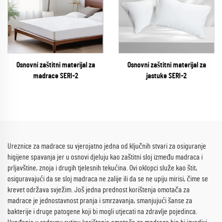
Osnovni zaštitni materijal za
Osnovni zaštitni materijal za
madrace SERI-2
jastuke SERI-2
Ureznice za madrace su vjerojatno jedna od ključnih stvari za osiguranje
higijene spavanja jer u osnovi djeluju kao zaštitni sloj između madraca i
prljavštine, znoja i drugih tjelesnih tekućina. Ovi oklopci služe kao štit,
osiguravajući da se sloj madraca ne zalije ili da se ne upiju mirisi, čime se
krevet održava svježim. Još jedna prednost korištenja omotača za
madrace je jednostavnost pranja i smrzavanja, smanjujući šanse za
bakterije i druge patogene koji bi mogli utjecati na zdravlje pojedinca.