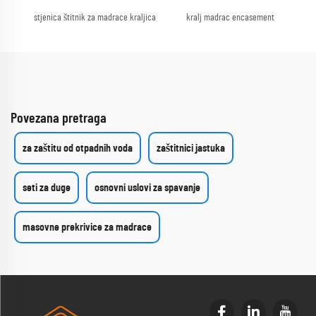
stjenica štitnik za madrace kraljica
kralj madrac encasement
Povezana pretraga
za zaštitu od otpadnih voda
zaštitnici jastuka
seti za duge
osnovni uslovi za spavanje
masovne prekrivice za madrace