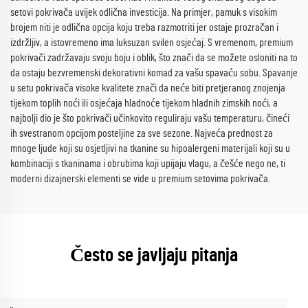
setovi pokrivača uvijek odlična investicija. Na primjer, pamuk s visokim
brojem niti je odlična opcija koju treba razmotriti jer ostaje prozračan i
izdržljiv, a istovremeno ima luksuzan svilen osjećaj. S vremenom, premium
pokrivači zadržavaju svoju boju i oblik, što znači da se možete osloniti na to
da ostaju bezvremenski dekorativni komad za vašu spavaću sobu. Spavanje
u setu pokrivača visoke kvalitete znači da neće biti pretjeranog znojenja
tijekom toplih noći ili osjećaja hladnoće tijekom hladnih zimskih noći, a
najbolji dio je što pokrivači učinkovito reguliraju vašu temperaturu, čineći
ih svestranom opcijom posteljine za sve sezone. Najveća prednost za
mnoge ljude koji su osjetljivi na tkanine su hipoalergeni materijali koji su u
kombinaciji s tkaninama i obrubima koji upijaju vlagu, a češće nego ne, ti
moderni dizajnerski elementi se vide u premium setovima pokrivača.
Često se javljaju pitanja