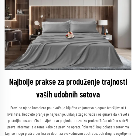
Najbolje prakse za produženje trajnosti
vaših udobnih setova
Pravilna njega kompleta pokrivača je ključna za jamstvo njegove izdržljivosti i
kvalitete. Redovito pranje je najvažnije, uklanja zagađivače i osigurava da krevet i
posteljina ostanu čisti. Uvijek prvo pogledajte oznaku proizvođača; obično sadrži
prave informacije o tome kako ga pravilno oprati. Pokrivači koji dolaze s setovima
koji se mogu prati u perilici su dobri za svakodnevnu upotrebu, dok drugi s osjetljivim