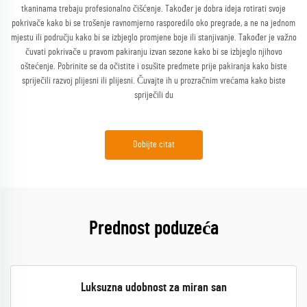
tkaninama trebaju profesionalno čišćenje. Također je dobra ideja rotirati svoje
pokrivače kako bi se trošenje ravnomjerno rasporedilo oko pregrade, a ne na jednom
mjestu ili području kako bi se izbjeglo promjene boje ili stanjivanje. Također je važno
čuvati pokrivače u pravom pakiranju izvan sezone kako bi se izbjeglo njihovo
oštećenje. Pobrinite se da očistite i osušite predmete prije pakiranja kako biste
spriječili razvoj plijesni ili plijesni. Čuvajte ih u prozračnim vrećama kako biste
spriječili du
Dobijte citat
Prednost poduzeća
Luksuzna udobnost za miran san