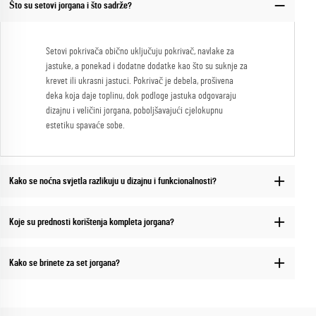
Što su setovi jorgana i što sadrže?
Setovi pokrivača obično uključuju pokrivač, navlake za
jastuke, a ponekad i dodatne dodatke kao što su suknje za
krevet ili ukrasni jastuci. Pokrivač je debela, prošivena
deka koja daje toplinu, dok podloge jastuka odgovaraju
dizajnu i veličini jorgana, poboljšavajući cjelokupnu
estetiku spavaće sobe.
Kako se noćna svjetla razlikuju u dizajnu i funkcionalnosti?
Koje su prednosti korištenja kompleta jorgana?
Kako se brinete za set jorgana?