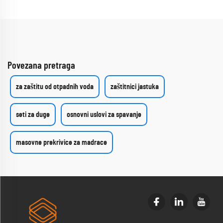
Povezana pretraga
za zaštitu od otpadnih voda
zaštitnici jastuka
seti za duge
osnovni uslovi za spavanje
masovne prekrivice za madrace