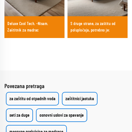
Deluxe Cool Tech. -Nisam.
S druge strane, za zaštitu od
Zaštitnik za madrac
polupločaja, potrebno je:
Povezana pretraga
za zaštitu od otpadnih voda
zaštitnici jastuka
seti za duge
osnovni uslovi za spavanje
masovne prekrivice za madrace