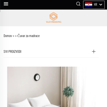
HR
Domov >
>
Čuvar za madrace
SVI PROIZVODI