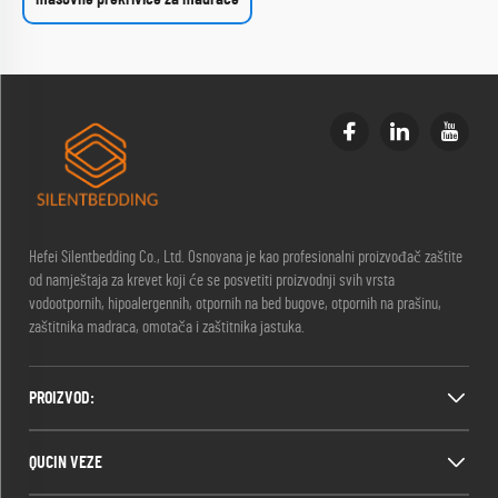
Hefei Silentbedding Co., Ltd. Osnovana je kao profesionalni proizvođač zaštite
od namještaja za krevet koji će se posvetiti proizvodnji svih vrsta
vodootpornih, hipoalergennih, otpornih na bed bugove, otpornih na prašinu,
zaštitnika madraca, omotača i zaštitnika jastuka.
PROIZVOD:
QUCIN VEZE