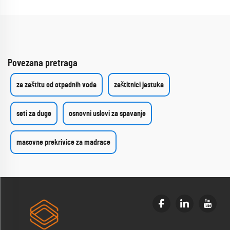
Povezana pretraga
za zaštitu od otpadnih voda
zaštitnici jastuka
seti za duge
osnovni uslovi za spavanje
masovne prekrivice za madrace