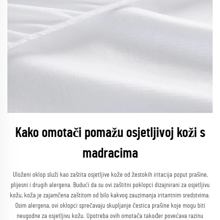
Kako omotači pomažu osjetljivoj koži s
madracima
Uloženi oklop služi kao zaštita osjetljive kože od žestokih iritacija poput prašine,
plijesni i drugih alergena. Budući da su ovi zaštitni poklopci dizajnirani za osjetljivu
kožu, koža je zajamčena zaštitom od bilo kakvog zauzimanja iritantnim sredstvima.
Osim alergena, ovi oklopci sprečavaju skupljanje čestica prašine koje mogu biti
neugodne za osjetljivu kožu. Upotreba ovih omotača također povećava razinu