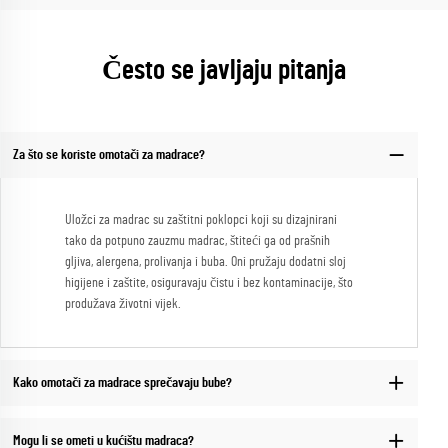
Često se javljaju pitanja
Za što se koriste omotači za madrace?
Uložci za madrac su zaštitni poklopci koji su dizajnirani
tako da potpuno zauzmu madrac, štiteći ga od prašnih
gljiva, alergena, prolivanja i buba. Oni pružaju dodatni sloj
higijene i zaštite, osiguravaju čistu i bez kontaminacije, što
produžava životni vijek.
Kako omotači za madrace sprečavaju bube?
Mogu li se ometi u kućištu madraca?