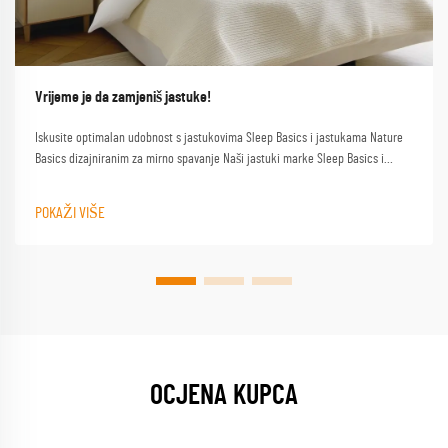
Vrijeme je da zamjeniš jastuke!
Iskusite optimalan udobnost s jastukovima Sleep Basics i jastukama Nature
Basics dizajniranim za mirno spavanje Naši jastuki marke Sleep Basics i
prilagođeni opcije jastuka pružaju prilagođenu podršku za svakog spavača
POKAŽI VIŠE
OCJENA KUPCA