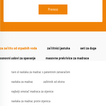
Prenosi
za zaštitu od otpadnih voda
zaštitnici jastuka
seti za duge
osnovni uslovi za spavanje
masovne prekrivice za madrace
twin xl navlaka za madrac s patentnim zatvaračem
navlaka za madrac
zaštitnik od okvira
najbolji omotač madraca za stjenice
navlaka za madrac protiv stjenica