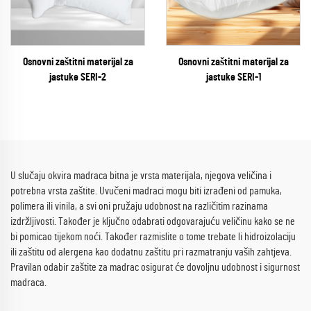
Osnovni zaštitni materijal za
Osnovni zaštitni materijal za
jastuke SERI-2
jastuke SERI-1
U slučaju okvira madraca bitna je vrsta materijala, njegova veličina i
potrebna vrsta zaštite. Uvučeni madraci mogu biti izrađeni od pamuka,
polimera ili vinila, a svi oni pružaju udobnost na različitim razinama
izdržljivosti. Također je ključno odabrati odgovarajuću veličinu kako se ne
bi pomicao tijekom noći. Također razmislite o tome trebate li hidroizolaciju
ili zaštitu od alergena kao dodatnu zaštitu pri razmatranju vaših zahtjeva.
Pravilan odabir zaštite za madrac osigurat će dovoljnu udobnost i sigurnost
madraca.