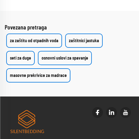
Povezana pretraga
za zaštitu od otpadnih voda
zaštitnici jastuka
seti za duge
osnovni uslovi za spavanje
masovne prekrivice za madrace