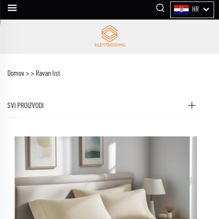
HR
Domov >
>
Ravan list
SVI PROIZVODI