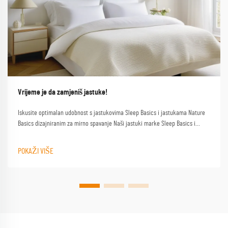
Vrijeme je da zamjeniš jastuke!
Iskusite optimalan udobnost s jastukovima Sleep Basics i jastukama Nature
Basics dizajniranim za mirno spavanje Naši jastuki marke Sleep Basics i
prilagođeni opcije jastuka pružaju prilagođenu podršku za svakog spavača
POKAŽI VIŠE