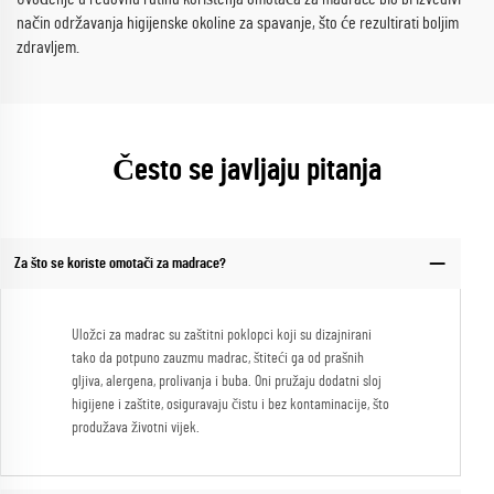
način održavanja higijenske okoline za spavanje, što će rezultirati boljim
zdravljem.
Često se javljaju pitanja
Za što se koriste omotači za madrace?
Uložci za madrac su zaštitni poklopci koji su dizajnirani
tako da potpuno zauzmu madrac, štiteći ga od prašnih
gljiva, alergena, prolivanja i buba. Oni pružaju dodatni sloj
higijene i zaštite, osiguravaju čistu i bez kontaminacije, što
produžava životni vijek.