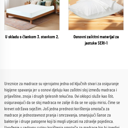
U skladu s člankom 3. stavkom 2.
Osnovni zaštitni materijal za
jastuke SERI-1
Ureznice za madrace su vjerojatno jedna od ključnih stvari za osiguranje
higijene spavanja jer u osnovi djeluju kao zaštitni sloj između madraca i
prljavštine, znoja i drugih tjelesnih tekućina. Ovi oklopci služe kao štit,
osiguravajući da se sloj madraca ne zalije ili da se ne upiju mirisi, čime se
krevet održava svježim. Još jedna prednost korištenja omotača za
madrace je jednostavnost pranja i smrzavanja, smanjujući šanse za
bakterije i druge patogene koji bi mogli utjecati na zdravlje pojedinca.
Uvođenje u redovnu rutinu korištenja omotača za madrace bio bi izvedivi