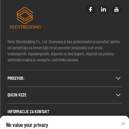
Hefei Silentbedding Co., Ltd. Osnovana je kao profesionalni proizvođač zaštite
od namještaja za krevet koji će se posvetiti proizvodnji svih vrsta
vodootpornih, hipoalergennih, otpornih na bed bugove, otpornih na prašinu,
zaštitnika madraca, omotača i zaštitnika jastuka.
PROIZVOD:
QUCIN VEZE
INFORMACIJE ZA KONTAKT
Office add : Soba 1910, blok C, centar grada Huijing, Wangjiang West Road,
We value your privacy
Gaoxin District, Hefei, Anhui, Kina