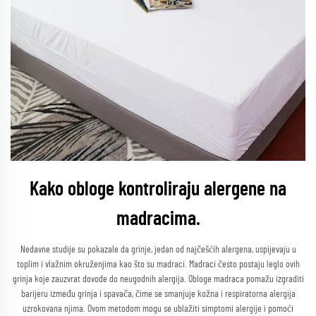
Kako obloge kontroliraju alergene na
madracima.
Nedavne studije su pokazale da grinje, jedan od najčešćih alergena, uspijevaju u
toplim i vlažnim okruženjima kao što su madraci. Madraci često postaju leglo ovih
grinja koje zauzvrat dovode do neugodnih alergija. Obloge madraca pomažu izgraditi
barijeru između grinja i spavača, čime se smanjuje kožna i respiratorna alergija
uzrokovana njima. Ovom metodom mogu se ublažiti simptomi alergije i pomoći