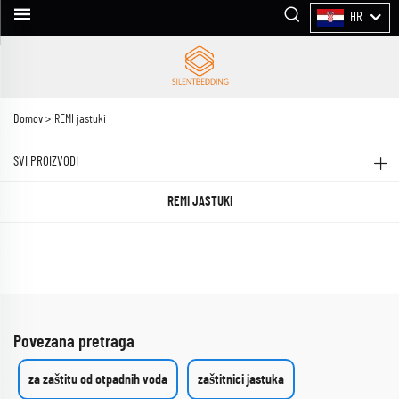
HR
Domov >
REMI jastuki
SVI PROIZVODI
REMI JASTUKI
Povezana pretraga
za zaštitu od otpadnih voda
zaštitnici jastuka