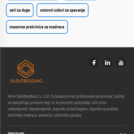
seti za duge
osnovni uslovi za spavanje
masovne prekrivice za madrace
Hefei Silentbedding Co., Ltd. Osnovana je kao profesionalni proizvođač zaštite
od namještaja za krevet koji će se posvetiti proizvodnji svih vrsta
vodootpornih, hipoalergennih, otpornih na bed bugove, otpornih na prašinu,
zaštitnika madraca, omotača i zaštitnika jastuka.