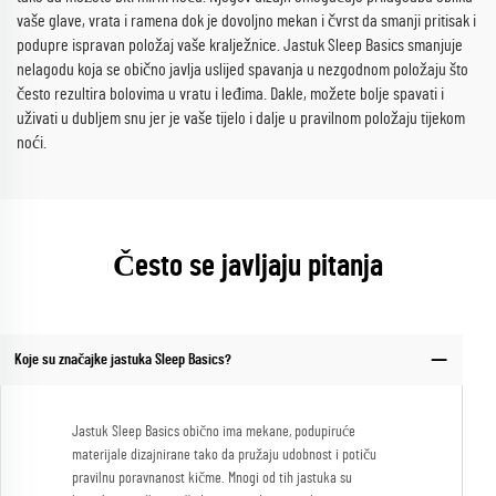
vaše glave, vrata i ramena dok je dovoljno mekan i čvrst da smanji pritisak i
podupre ispravan položaj vaše kralježnice. Jastuk Sleep Basics smanjuje
nelagodu koja se obično javlja uslijed spavanja u nezgodnom položaju što
često rezultira bolovima u vratu i leđima. Dakle, možete bolje spavati i
uživati u dubljem snu jer je vaše tijelo i dalje u pravilnom položaju tijekom
noći.
Često se javljaju pitanja
Koje su značajke jastuka Sleep Basics?
Jastuk Sleep Basics obično ima mekane, podupiruće
materijale dizajnirane tako da pružaju udobnost i potiču
pravilnu poravnanost kičme. Mnogi od tih jastuka su