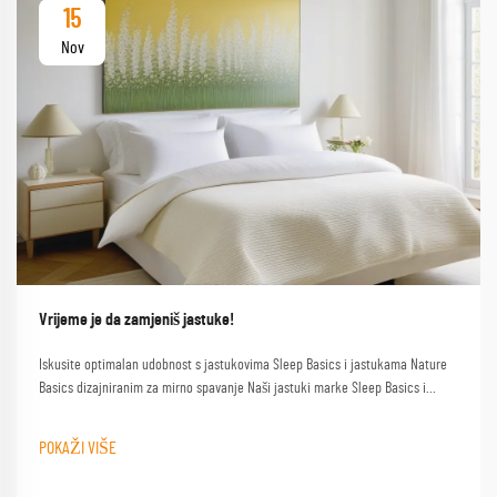
15
Nov
Vrijeme je da zamjeniš jastuke!
Iskusite optimalan udobnost s jastukovima Sleep Basics i jastukama Nature
Basics dizajniranim za mirno spavanje Naši jastuki marke Sleep Basics i
prilagođeni opcije jastuka pružaju prilagođenu podršku za svakog spavača
POKAŽI VIŠE