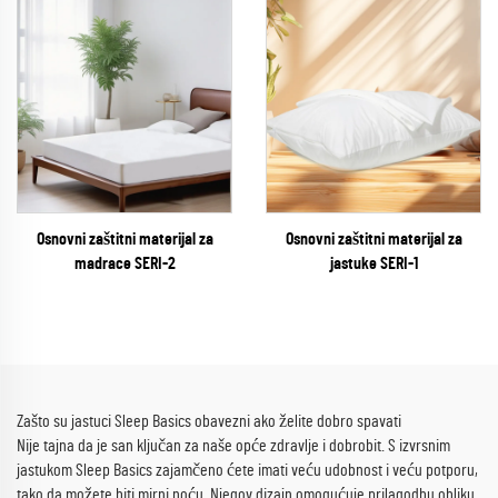
Osnovni zaštitni materijal za
Osnovni zaštitni materijal za
madrace SERI-2
jastuke SERI-1
Zašto su jastuci Sleep Basics obavezni ako želite dobro spavati
Nije tajna da je san ključan za naše opće zdravlje i dobrobit. S izvrsnim
jastukom Sleep Basics zajamčeno ćete imati veću udobnost i veću potporu,
tako da možete biti mirni noću. Njegov dizajn omogućuje prilagodbu obliku