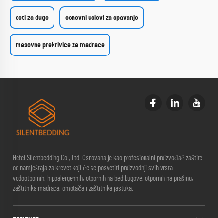
seti za duge
osnovni uslovi za spavanje
masovne prekrivice za madrace
Hefei Silentbedding Co., Ltd. Osnovana je kao profesionalni proizvođač zaštite
od namještaja za krevet koji će se posvetiti proizvodnji svih vrsta
vodootpornih, hipoalergennih, otpornih na bed bugove, otpornih na prašinu,
zaštitnika madraca, omotača i zaštitnika jastuka.