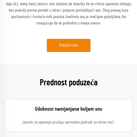
daju ALL sleep basic jastuci, ima svojstvo da dopušta da se ciklusi spavanja odvijaju
bez prekida prema potrebi u zdrav i potpuno pomlađujući san. Zbog pravog kuta
spužvastosti i čvrstoće ovih jastuka, kvaliteta sna je značajno poboljšana, što
omogućuje da se probudite s manje umora.
Dobijte citat
Prednost poduzeća
Udobnost namijenjena boljem snu
Jastuki za spavanje pružaju optimalan podrsak za mirne noći.