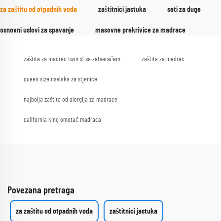
za zaštitu od otpadnih voda
zaštitnici jastuka
seti za duge
osnovni uslovi za spavanje
masovne prekrivice za madrace
zaštita za madrac twin xl sa zatvaračem
zaštita za madrac
queen size navlaka za stjenice
najbolja zaštita od alergija za madrace
california king omotač madraca
Povezana pretraga
za zaštitu od otpadnih voda
zaštitnici jastuka