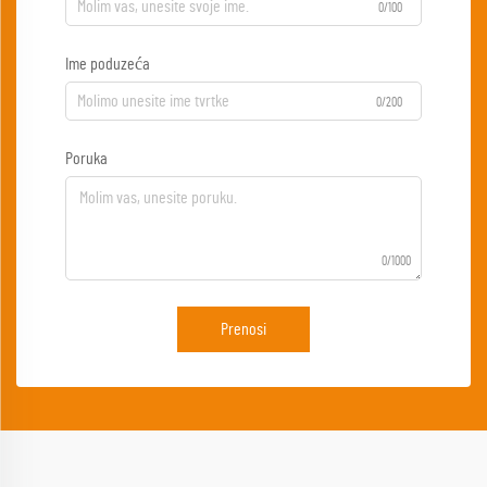
0/100
Ime poduzeća
0/200
Poruka
0/1000
Prenosi