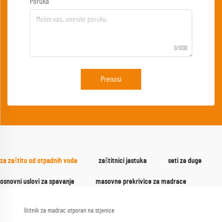
Poruka
0/1000
Prenosi
za zaštitu od otpadnih voda
zaštitnici jastuka
seti za duge
osnovni uslovi za spavanje
masovne prekrivice za madrace
štitnik za madrac otporan na stjenice