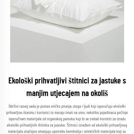
Ekološki prihvatljivi štitnici za jastuke s
manjim utjecajem na okoliš
Održivi razvoj sada je postao etičko pitanje, stoga i ljudi koji isporučuju ekološki
prihvatljivu tkaninu i korisnici to moraju imati na umu; nekoliko pojedinaca počinje
isporučivati materijale od organskog pamuka koji bi se trebali koristiti za izradu
ekološki prihvatljivih štitnika za jastuke. Štitnici izrađeni od ekološki prihvatljivog
materijala značajno smanjuju upotrebu kemikalija i sintetičkih materijala koji su