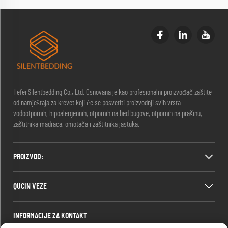
Hefei Silentbedding Co., Ltd. Osnovana je kao profesionalni proizvođač zaštite
od namještaja za krevet koji će se posvetiti proizvodnji svih vrsta
vodootpornih, hipoalergennih, otpornih na bed bugove, otpornih na prašinu,
zaštitnika madraca, omotača i zaštitnika jastuka.
PROIZVOD:
QUCIN VEZE
INFORMACIJE ZA KONTAKT