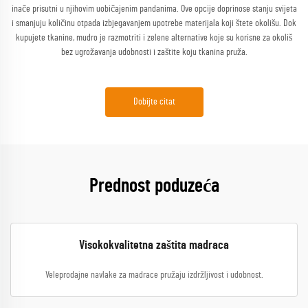
inače prisutni u njihovim uobičajenim pandanima. Ove opcije doprinose stanju svijeta
i smanjuju količinu otpada izbjegavanjem upotrebe materijala koji štete okolišu. Dok
kupujete tkanine, mudro je razmotriti i zelene alternative koje su korisne za okoliš
bez ugrožavanja udobnosti i zaštite koju tkanina pruža.
Dobijte citat
Prednost poduzeća
Visokokvalitetna zaštita madraca
Veleprodajne navlake za madrace pružaju izdržljivost i udobnost.