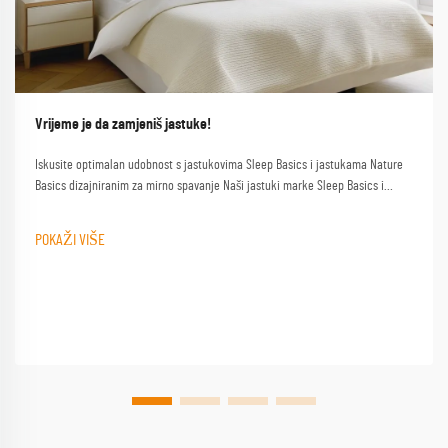
Vrijeme je da zamjeniš jastuke!
Iskusite optimalan udobnost s jastukovima Sleep Basics i jastukama Nature
Basics dizajniranim za mirno spavanje Naši jastuki marke Sleep Basics i
prilagođeni opcije jastuka pružaju prilagođenu podršku za svakog spavača
POKAŽI VIŠE