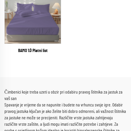
BAMO 1.0 Platni list
Čimbenici koje treba uzeti u obzir pri odabiru pravog štitnika za jastuk za
vaš san
Spavanje je vrijeme da se napunite i budete na vrhuncu svoje igre. Odabir
pravog jastuka ključan je ako želite biti dobro odmoreni, ali važnost štitnika
za jastuke ne može se precijeniti. Različite vrste jastuka zahtijevaju
različite vrste zaštite, a ljudi mogu imati različite potrebe i zahtjeve. Za
osobe s osjetljivom kožom idealno je koristiti hipoalergenske štitnike za