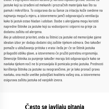
jastuke koji su izrađeni od mekanih i prozračnih materijala kao što su
pamuk i mikrofibra. To osigurava da su šanse za iritaciju kože svedene na
najmanju moguću mjeru, a istovremeno jamči odgovarajuću ventilaciju
kako bi jastuk ostao hladan i udoban. Osobe s alergijama mogu koristiti
napredne štitnike za jastuke koji su vodootporni i otporni na grinje za
dodatnu zaštitu od alergena.
Ako je udobnost prioritet, onda su štitnici za jastuke od memorijske pjene
idealan izbor jer dodaju dodatni sloj zaštite tijekom odmora. Ovo također
pomaže u ublažavanju pritiska s vrata i leđa jer će se štitnik jastuka
prilagoditi obliku glave, a istovremeno će pružiti potrebnu ergonomiju.
Dimenzije štitnika za punjenje također moraju biti odgovarajuće kako se
navlaka tijekom noći ne bi presavijala ili pomicala preko jastuka. Prednosti
korištenja štitnika za jastuke su neograničene, jer je lako pronaći pravu
navlaku, ona može uvelike poboljšati kvalitetu vašeg sna, a istovremeno
osigurava zaštitu jastuka od vanjskih izvora.
Često se javljaju pitanja