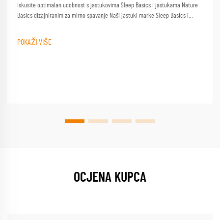
Iskusite optimalan udobnost s jastukovima Sleep Basics i jastukama Nature
Basics dizajniranim za mirno spavanje Naši jastuki marke Sleep Basics i
prilagođeni opcije jastuka pružaju prilagođenu podršku za svakog spavača
POKAŽI VIŠE
OCJENA KUPCA