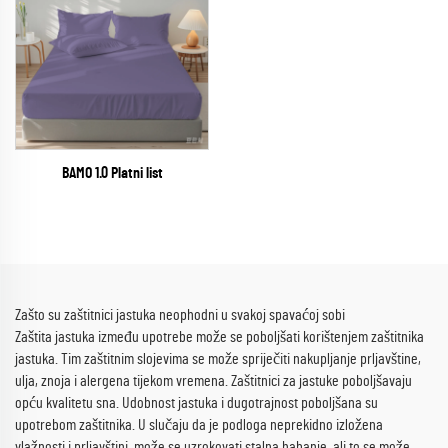
BAMO 1.0 Platni list
Zašto su zaštitnici jastuka neophodni u svakoj spavaćoj sobi
Zaštita jastuka između upotrebe može se poboljšati korištenjem zaštitnika
jastuka. Tim zaštitnim slojevima se može spriječiti nakupljanje prljavštine,
ulja, znoja i alergena tijekom vremena. Zaštitnici za jastuke poboljšavaju
opću kvalitetu sna. Udobnost jastuka i dugotrajnost poboljšana su
upotrebom zaštitnika. U slučaju da je podloga neprekidno izložena
vlažnosti i prljavštini, može se uzrokovati stalna habanje, ali to se može