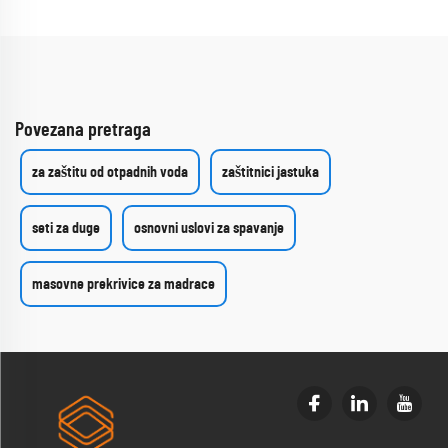
Povezana pretraga
za zaštitu od otpadnih voda
zaštitnici jastuka
seti za duge
osnovni uslovi za spavanje
masovne prekrivice za madrace