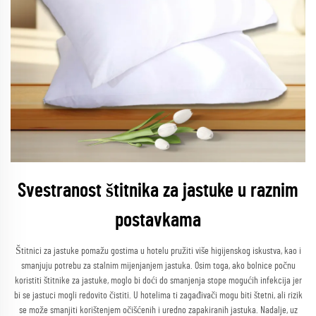
Svestranost štitnika za jastuke u raznim
postavkama
Štitnici za jastuke pomažu gostima u hotelu pružiti više higijenskog iskustva, kao i
smanjuju potrebu za stalnim mijenjanjem jastuka. Osim toga, ako bolnice počnu
koristiti štitnike za jastuke, moglo bi doći do smanjenja stope mogućih infekcija jer
bi se jastuci mogli redovito čistiti. U hotelima ti zagađivači mogu biti štetni, ali rizik
se može smanjiti korištenjem očišćenih i uredno zapakiranih jastuka. Nadalje, uz