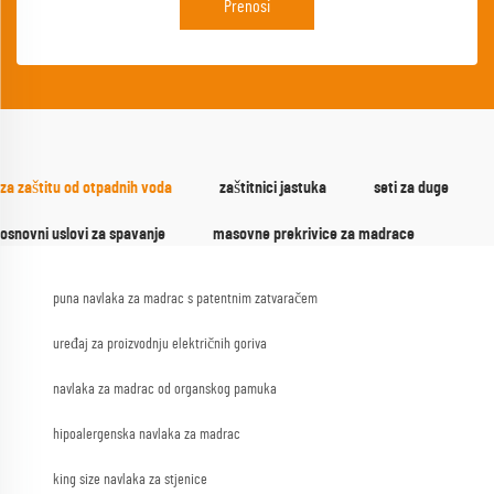
Prenosi
za zaštitu od otpadnih voda
zaštitnici jastuka
seti za duge
osnovni uslovi za spavanje
masovne prekrivice za madrace
puna navlaka za madrac s patentnim zatvaračem
uređaj za proizvodnju električnih goriva
navlaka za madrac od organskog pamuka
hipoalergenska navlaka za madrac
king size navlaka za stjenice