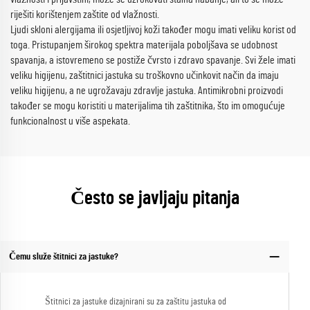
riješiti korištenjem zaštite od vlažnosti.
Ljudi skloni alergijama ili osjetljivoj koži također mogu imati veliku korist od
toga. Pristupanjem širokog spektra materijala poboljšava se udobnost
spavanja, a istovremeno se postiže čvrsto i zdravo spavanje. Svi žele imati
veliku higijenu, zaštitnici jastuka su troškovno učinkovit način da imaju
veliku higijenu, a ne ugrožavaju zdravlje jastuka. Antimikrobni proizvodi
također se mogu koristiti u materijalima tih zaštitnika, što im omogućuje
funkcionalnost u više aspekata.
Često se javljaju pitanja
Čemu služe štitnici za jastuke?
Štitnici za jastuke dizajnirani su za zaštitu jastuka od