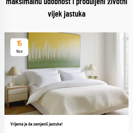
maksimalnu udobnost i produljeni životni
vijek jastuka
15
Nov
Vrijeme je da zamjeniš jastuke!