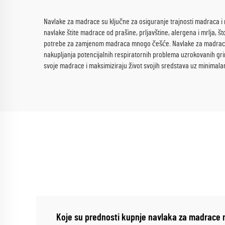
Navlake za madrace su ključne za osiguranje trajnosti madraca i
navlake štite madrace od prašine, prljavštine, alergena i mrlja, 
potrebe za zamjenom madraca mnogo češće. Navlake za madrace na
nakupljanja potencijalnih respiratornih problema uzrokovanih gr
svoje madrace i maksimiziraju život svojih sredstava uz minimalan
Koje su prednosti kupnje navlaka za madrace 