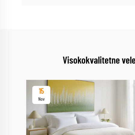
Visokokvalitetne vel
15
Nov