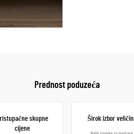
Prednost poduzeća
ristupačne skupne
Širok izbor veliči
cijene
Naše navlake za madrace