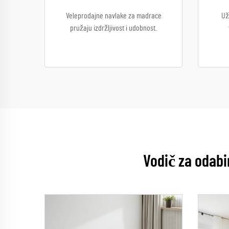
Veleprodajne navlake za madrace
Už
pružaju izdržljivost i udobnost.
Vodič za odabi