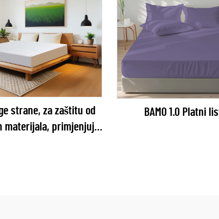
ge strane, za zaštitu od
BAMO 1.0 Platni lis
h materijala, primjenjuje
se sljedeće: