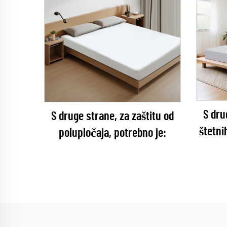
S dru
S druge strane, za zaštitu od
štetni
polupločaja, potrebno je: