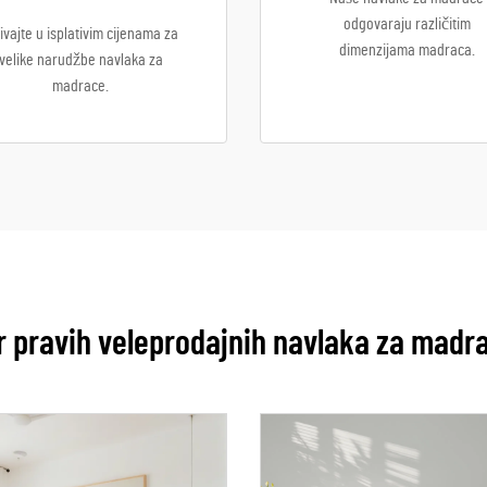
odgovaraju različitim
ivajte u isplativim cijenama za
dimenzijama madraca.
velike narudžbe navlaka za
madrace.
r pravih veleprodajnih navlaka za madr