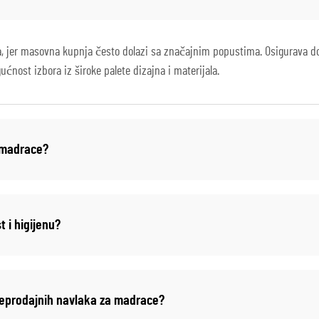
a, jer masovna kupnja često dolazi sa značajnim popustima. Osigurava dos
ćnost izbora iz široke palete dizajna i materijala.
a madrace?
 i higijenu?
veleprodajnih navlaka za madrace?