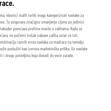
race.
a, vlasnici malih tvrtki mogu kategorizirati navlake za
ve. To osigurava značajno smanjenje cijene po jedinici
, također povećava profitne marže u zalihama. Kada se
ćava, no početni trošak nabave zaliha ostat će isti.
ombinaciju raznih vrsta navlaka za madrace na temelju
može poslužiti kao izvrsna marketinška prilika. Uz navlake
 i drugu posteljinu koja dovodi do veće zarade.