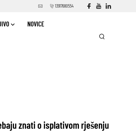
13917680554
JIVO
NOVICE
ebaju znati o isplativom rješenju