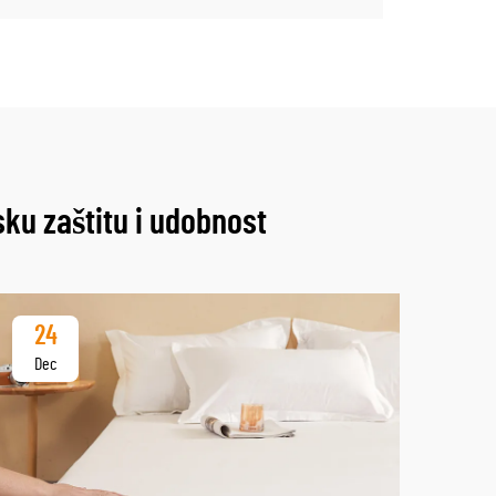
ku zaštitu i udobnost
24
2
Dec
De