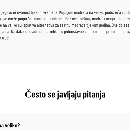
 njegovu očuvanost tijekom vremena. Kupnjom madraca na veliko, poduzeća i potroš
što sve može pogoršati materijal madraca. Bez ovih zaštita, madraci mogu lako pre
 veliko su isplativa alternativa za zaštitu madraca tijekom godina. One dolaz
injama. Navlake za madrace na veliko su jednostavne za primjenu i promjenu, pruž
 trud.
Često se javljaju pitanja
na veliko?