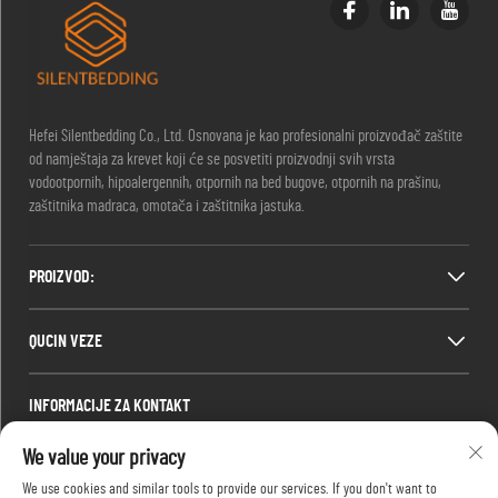
Hefei Silentbedding Co., Ltd. Osnovana je kao profesionalni proizvođač zaštite
od namještaja za krevet koji će se posvetiti proizvodnji svih vrsta
vodootpornih, hipoalergennih, otpornih na bed bugove, otpornih na prašinu,
zaštitnika madraca, omotača i zaštitnika jastuka.
PROIZVOD:
QUCIN VEZE
INFORMACIJE ZA KONTAKT
Office add : Soba 1910, blok C, centar grada Huijing, Wangjiang West Road,
We value your privacy
Gaoxin District, Hefei, Anhui, Kina
We use cookies and similar tools to provide our services. If you don't want to
E-mail:
[email protected]