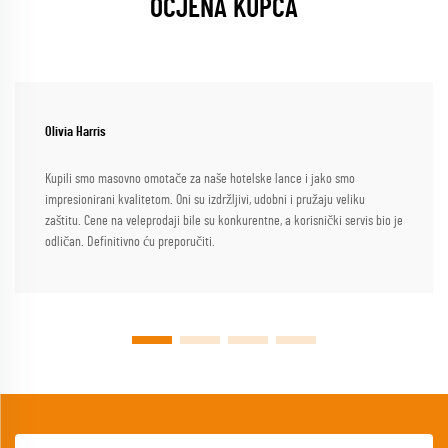
OCJENA KUPCA
Olivia Harris
Kupili smo masovno omotače za naše hotelske lance i jako smo
impresionirani kvalitetom. Oni su izdržljivi, udobni i pružaju veliku
zaštitu. Cene na veleprodaji bile su konkurentne, a korisnički servis bio je
odličan. Definitivno ću preporučiti.