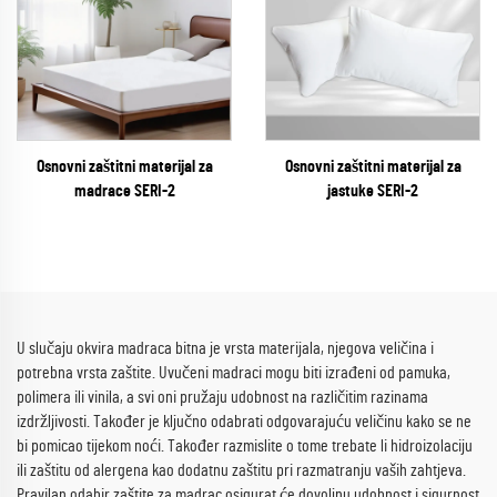
Osnovni zaštitni materijal za
Osnovni zaštitni materijal za
madrace SERI-2
jastuke SERI-2
U slučaju okvira madraca bitna je vrsta materijala, njegova veličina i
potrebna vrsta zaštite. Uvučeni madraci mogu biti izrađeni od pamuka,
polimera ili vinila, a svi oni pružaju udobnost na različitim razinama
izdržljivosti. Također je ključno odabrati odgovarajuću veličinu kako se ne
bi pomicao tijekom noći. Također razmislite o tome trebate li hidroizolaciju
ili zaštitu od alergena kao dodatnu zaštitu pri razmatranju vaših zahtjeva.
Pravilan odabir zaštite za madrac osigurat će dovoljnu udobnost i sigurnost