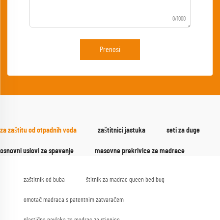
0/1000
Prenosi
za zaštitu od otpadnih voda
zaštitnici jastuka
seti za duge
osnovni uslovi za spavanje
masovne prekrivice za madrace
zaštitnik od buba
štitnik za madrac queen bed bug
omotač madraca s patentnim zatvaračem
plastična navlaka za madrac za stjenice