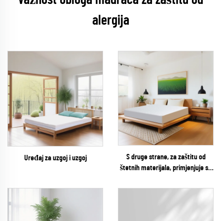
Važnost obloga madraca za zaštitu od
alergija
S druge strane, za zaštitu od
Uređaj za uzgoj i uzgoj
štetnih materijala, primjenjuje se
sljedeće: