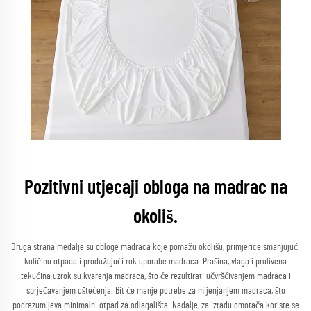
Pozitivni utjecaji obloga na madrac na
okoliš.
Druga strana medalje su obloge madraca koje pomažu okolišu, primjerice smanjujući
količinu otpada i produžujući rok uporabe madraca. Prašina, vlaga i prolivena
tekućina uzrok su kvarenja madraca, što će rezultirati učvršćivanjem madraca i
sprječavanjem oštećenja. Bit će manje potrebe za mijenjanjem madraca, što
podrazumijeva minimalni otpad za odlagališta. Nadalje, za izradu omotača koriste se