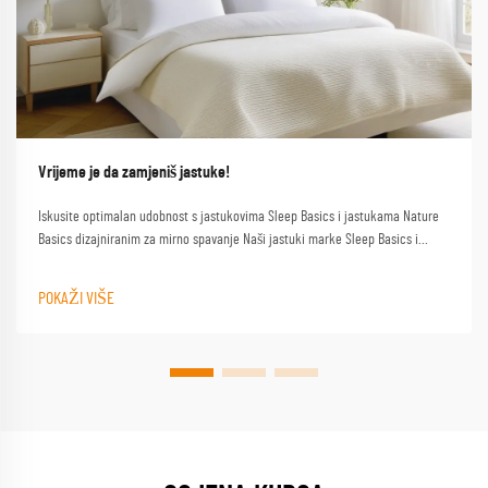
Vrijeme je da zamjeniš jastuke!
Iskusite optimalan udobnost s jastukovima Sleep Basics i jastukama Nature
Basics dizajniranim za mirno spavanje Naši jastuki marke Sleep Basics i
prilagođeni opcije jastuka pružaju prilagođenu podršku za svakog spavača
POKAŽI VIŠE