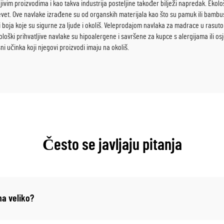
ivim proizvodima i kao takva industrija posteljine također bilježi napredak. Ekolo
evet. Ove navlake izrađene su od organskih materijala kao što su pamuk ili bambus 
boja koje su sigurne za ljude i okoliš. Veleprodajom navlaka za madrace u rasutom
loški prihvatljive navlake su hipoalergene i savršene za kupce s alergijama ili osj
sni učinka koji njegovi proizvodi imaju na okoliš.
Često se javljaju pitanja
na veliko?