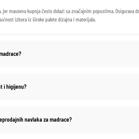
a, jer masovna kupnja često dolazi sa značajnim popustima. Osigurava dos
ćnost izbora iz široke palete dizajna i materijala.
a madrace?
 i higijenu?
veleprodajnih navlaka za madrace?