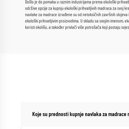
Došlo je do pomaka u raznim industrijama prema ekološki prihvatlj
održive opcije za kupnju ekološki prihvatljivih madraca za svoj kr
navlake za madrace izrađene su od netoksičnih završnih slojeva i 
ekološki prihvatljivim proizvodima. U skladu sa svojim imenom, eko
koristi okolišu, a također privlači više potrošača koji postaju svje
Koje su prednosti kupnje navlaka za madrace 