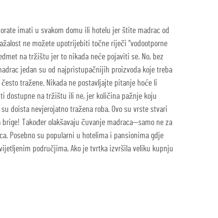
rate imati u svakom domu ili hotelu jer štite madrac od
nažalost ne možete upotrijebiti točne riječi "vodootporne
dmet na tržištu jer to nikada neće pojaviti se. No, bez
adrac jedan su od najpristupačnijih proizvoda koje treba
 često tražene. Nikada ne postavljajte pitanje hoće li
 dostupne na tržištu ili ne, jer količina pažnje koju
e su doista nevjerojatno tražena roba. Ovo su vrste stvari
a brige! Također olakšavaju čuvanje madraca—samo ne za
maca. Posebno su popularni u hotelima i pansionima gdje
svijetljenim područjima. Ako je tvrtka izvršila veliku kupnju