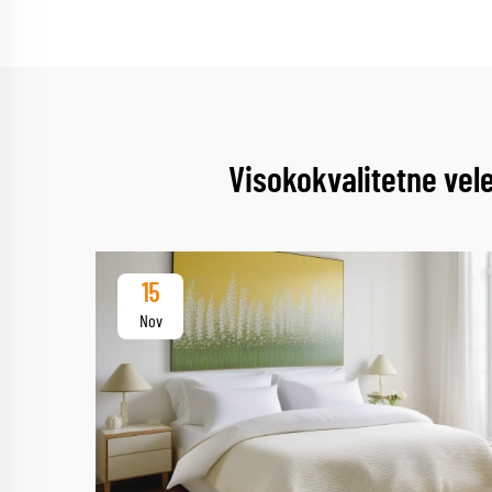
Visokokvalitetne vel
15
Nov