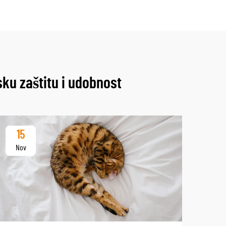
ku zaštitu i udobnost
15
2
Nov
De