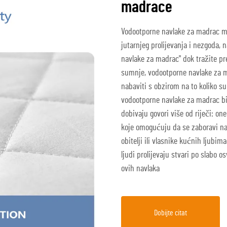
madrace
Vodootporne navlake za madrac mo
jutarnjeg prolijevanja i nezgoda, 
navlake za madrac" dok tražite pre
sumnje, vodootporne navlake za m
nabaviti s obzirom na to koliko su
vodootporne navlake za madrac biti
dobivaju govori više od riječi: on
koje omogućuju da se zaboravi n
obitelji ili vlasnike kućnih ljubi
ljudi prolijevaju stvari po slabo o
ovih navlaka
Dobijte citat