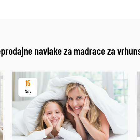
eprodajne navlake za madrace za vrhuns
15
Nov