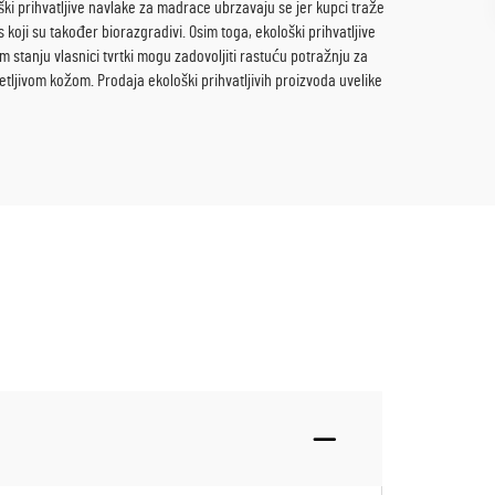
ški prihvatljive navlake za madrace ubrzavaju se jer kupci traže
koji su također biorazgradivi. Osim toga, ekološki prihvatljive
 stanju vlasnici tvrtki mogu zadovoljiti rastuću potražnju za
etljivom kožom. Prodaja ekološki prihvatljivih proizvoda uvelike