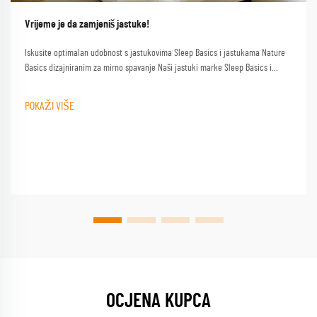
Vrijeme je da zamjeniš jastuke!
Iskusite optimalan udobnost s jastukovima Sleep Basics i jastukama Nature
Basics dizajniranim za mirno spavanje Naši jastuki marke Sleep Basics i
prilagođeni opcije jastuka pružaju prilagođenu podršku za svakog spavača
POKAŽI VIŠE
OCJENA KUPCA