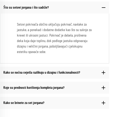
Što su setovi jorgana i što sadrže?
Setovi pokrivača obično uključuju pokrivač, navlake za
jastuke, a ponekad i dodatne dodatke kao što su suknje za
krevet ili ukrasni jastuci. Pokrivač je debela, prošivena
deka koja daje toplinu, dok podloge jastuka odgovaraju
dizajnu i veličini jorgana, poboljšavajući cjelokupnu
estetiku spavaće sobe.
Kako se noćna svjetla razlikuju u dizajnu i funkcionalnosti?
Koje su prednosti korištenja kompleta jorgana?
Kako se brinete za set jorgana?