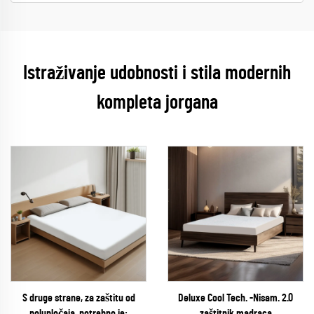
Istraživanje udobnosti i stila modernih
kompleta jorgana
S druge strane, za zaštitu od
Deluxe Cool Tech. -Nisam. 2.0
polupločaja, potrebno je:
zaštitnik madraca