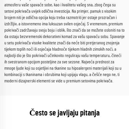
atmosferu vaše spavaće sobe, kao i kvalitetu vašeg sna, zbog čega su
setovi pokrivača uvijek odlična investicija. Na primjer, pamuk s visokim
brojem niti je odlična opcija koju treba razmotriti jer ostaje prozračan i
izdržljiv, a istovremeno ima luksuzan svilen osjećaj. S vremenom, premium
pokrivači zadržavaju svoju boju i oblik, što znači da se možete osloniti na to
da ostaju bezvremenski dekorativni komad za vašu spavaću sobu. Spavanje
u setu pokrivača visoke kvalitete znači da neće biti pretjeranog znojenja
tijekom toplih noći ili osjećaja hladnoće tijekom hladnih zimskih noći, a
najbolji dio je što pokrivači učinkovito reguliraju vašu temperaturu, čineći
ih svestranom opcijom posteljine za sve sezone. Najveća prednost za
mnoge ljude koji su osjetljivi na tkanine su hipoalergeni materijali koji su u
kombinaciji s tkaninama i obrubima koji upijaju vlagu, a češće nego ne, ti
moderni dizajnerski elementi se vide u premium setovima pokrivača.
Često se javljaju pitanja