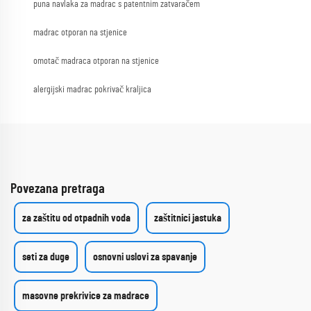
puna navlaka za madrac s patentnim zatvaračem
madrac otporan na stjenice
omotač madraca otporan na stjenice
alergijski madrac pokrivač kraljica
Povezana pretraga
za zaštitu od otpadnih voda
zaštitnici jastuka
seti za duge
osnovni uslovi za spavanje
masovne prekrivice za madrace