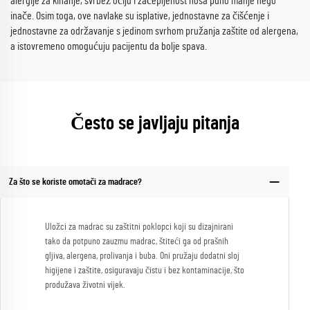
alergije za kihanje, svrbež očiju i začepljenost nosa puno manje nego
inače. Osim toga, ove navlake su isplative, jednostavne za čišćenje i
jednostavne za održavanje s jedinom svrhom pružanja zaštite od alergena,
a istovremeno omogućuju pacijentu da bolje spava.
Često se javljaju pitanja
Za što se koriste omotači za madrace?
Uložci za madrac su zaštitni poklopci koji su dizajnirani
tako da potpuno zauzmu madrac, štiteći ga od prašnih
gljiva, alergena, prolivanja i buba. Oni pružaju dodatni sloj
higijene i zaštite, osiguravaju čistu i bez kontaminacije, što
produžava životni vijek.