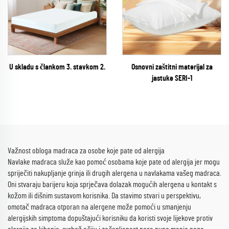
U skladu s člankom 3. stavkom 2.
Osnovni zaštitni materijal za
jastuke SERI-1
Važnost obloga madraca za osobe koje pate od alergija
Navlake madraca služe kao pomoć osobama koje pate od alergija jer mogu
spriječiti nakupljanje grinja ili drugih alergena u navlakama vašeg madraca.
Oni stvaraju barijeru koja sprječava dolazak mogućih alergena u kontakt s
kožom ili dišnim sustavom korisnika. Da stavimo stvari u perspektivu,
omotač madraca otporan na alergene može pomoći u smanjenju
alergijskih simptoma dopuštajući korisniku da koristi svoje lijekove protiv