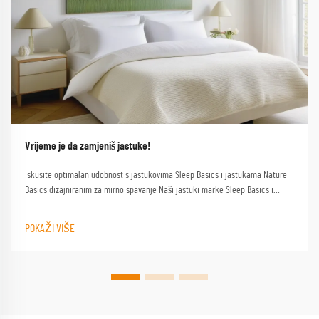
Vrijeme je da zamjeniš jastuke!
Iskusite optimalan udobnost s jastukovima Sleep Basics i jastukama Nature
Basics dizajniranim za mirno spavanje Naši jastuki marke Sleep Basics i
prilagođeni opcije jastuka pružaju prilagođenu podršku za svakog spavača
POKAŽI VIŠE