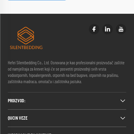
Hefei Silentbedding Co., Ltd. Osnovana je kao profesionalni proizvođač zaštite
od namještaja za krevet koji će se posvetiti proizvodnji svih vrsta
vodootpornih, hipoalergennih, otpornih na bed bugove, otpornih na prašinu,
zaštitnika madraca, omotača i zaštitnika jastuka.
PROIZVOD:
QUCIN VEZE