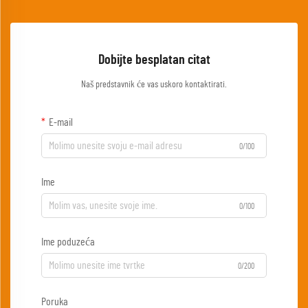
Dobijte besplatan citat
Naš predstavnik će vas uskoro kontaktirati.
E-mail
0/100
Ime
0/100
Ime poduzeća
0/200
Poruka