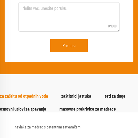
0/1000
Prenosi
za zaštitu od otpadnih voda
zaštitnici jastuka
seti za duge
osnovni uslovi za spavanje
masovne prekrivice za madrace
navlaka za madrac s patentnim zatvaračem