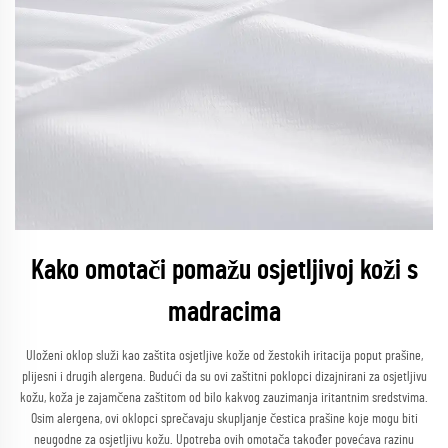
Kako omotači pomažu osjetljivoj koži s
madracima
Uloženi oklop služi kao zaštita osjetljive kože od žestokih iritacija poput prašine,
plijesni i drugih alergena. Budući da su ovi zaštitni poklopci dizajnirani za osjetljivu
kožu, koža je zajamčena zaštitom od bilo kakvog zauzimanja iritantnim sredstvima.
Osim alergena, ovi oklopci sprečavaju skupljanje čestica prašine koje mogu biti
neugodne za osjetljivu kožu. Upotreba ovih omotača također povećava razinu