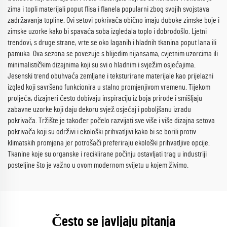
zima i topli materijali poput flisa i flanela popularni zbog svojih svojstava
zadržavanja topline. Ovi setovi pokrivača obično imaju duboke zimske boje i
zimske uzorke kako bi spavaća soba izgledala toplo i dobrodošlo. Ljetni
trendovi, s druge strane, vrte se oko laganih i hladnih tkanina poput lana ili
pamuka. Ova sezona se povezuje s blijedim nijansama, cvjetnim uzorcima ili
minimalističkim dizajnima koji su svi o hladnim i svježim osjećajima.
Jesenski trend obuhvaća zemljane i teksturirane materijale kao prijelazni
izgled koji savršeno funkcionira u stalno promjenjivom vremenu. Tijekom
proljeća, dizajneri često dobivaju inspiraciju iz boja prirode i smišljaju
zabavne uzorke koji daju dekoru svjež osjećaj i poboljšanu izradu
pokrivača. Tržište je također počelo razvijati sve više i više dizajna setova
pokrivača koji su održivi i ekološki prihvatljivi kako bi se borili protiv
klimatskih promjena jer potrošači preferiraju ekološki prihvatljive opcije.
Tkanine koje su organske i reciklirane počinju ostavljati trag u industriji
posteljine što je važno u ovom modernom svijetu u kojem živimo.
Često se javljaju pitanja