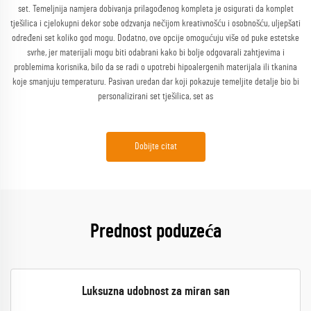
set. Temeljnija namjera dobivanja prilagođenog kompleta je osigurati da komplet
tješilica i cjelokupni dekor sobe odzvanja nečijom kreativnošću i osobnošću, uljepšati
određeni set koliko god mogu. Dodatno, ove opcije omogućuju više od puke estetske
svrhe, jer materijali mogu biti odabrani kako bi bolje odgovarali zahtjevima i
problemima korisnika, bilo da se radi o upotrebi hipoalergenih materijala ili tkanina
koje smanjuju temperaturu. Pasivan uredan dar koji pokazuje temeljite detalje bio bi
personalizirani set tješilica, set as
Dobijte citat
Prednost poduzeća
Luksuzna udobnost za miran san