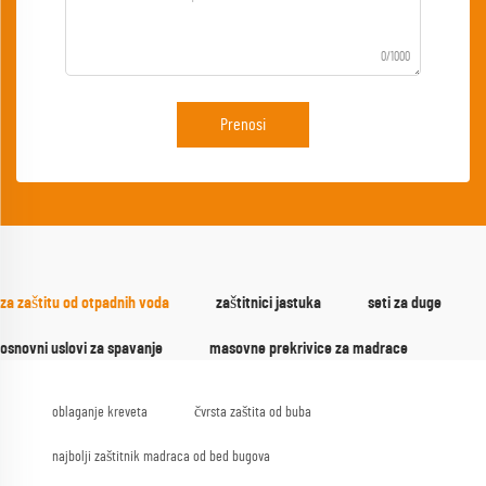
0/1000
Prenosi
za zaštitu od otpadnih voda
zaštitnici jastuka
seti za duge
osnovni uslovi za spavanje
masovne prekrivice za madrace
oblaganje kreveta
čvrsta zaštita od buba
najbolji zaštitnik madraca od bed bugova