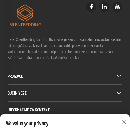
Hefei Silentbedding Co., Ltd. Osnovana je kao profesionalni proizvođač zaštite
od namještaja za krevet koji će se posvetiti proizvodnji svih vrsta
vodootpornih, hipoalergennih, otpornih na bed bugove, otpornih na prašinu,
zaštitnika madraca, omotača i zaštitnika jastuka.
PROIZVOD:
QUCIN VEZE
INFORMACIJE ZA KONTAKT
Office add : Soba 1910, blok C, centar grada Huijing, Wangjiang West Road,
We value your privacy
Gaoxin District, Hefei, Anhui, Kina