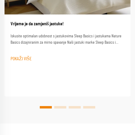
Vrijeme je da zamjeniš jastuke!
Iskusite optimalan udobnost s jastukovima Sleep Basics i jastukama Nature
Basics dizajniranim za mirno spavanje Naši jastuki marke Sleep Basics i
prilagođeni opcije jastuka pružaju prilagođenu podršku za svakog spavača
POKAŽI VIŠE