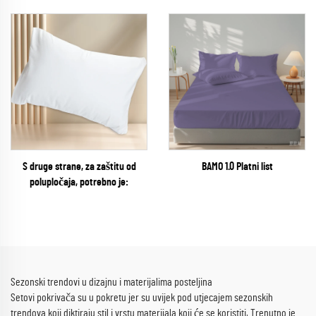
S druge strane, za zaštitu od
BAMO 1.0 Platni list
polupločaja, potrebno je:
Sezonski trendovi u dizajnu i materijalima posteljina
Setovi pokrivača su u pokretu jer su uvijek pod utjecajem sezonskih
trendova koji diktiraju stil i vrstu materijala koji će se koristiti, Trenutno je