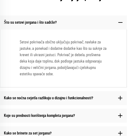
Što su setovi jorgana i što sadrže?
Setovi pokrivača obično uključuju pokrivač, navlake za
jastuke, a ponekad i dodatne dodatke kao što su suknje za
krevet ili ukrasni jastuci. Pokrivač je debela, prošivena
deka koja daje toplinu, dok podloge jastuka odgovaraju
dizajnu i veličini jorgana, poboljšavajući cjelokupnu
estetiku spavaće sobe.
Kako se noćna svjetla razlikuju u dizajnu i funkcionalnosti?
Koje su prednosti korištenja kompleta jorgana?
Kako se brinete za set jorgana?