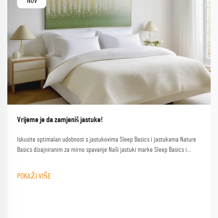
Nov
Vrijeme je da zamjeniš jastuke!
Iskusite optimalan udobnost s jastukovima Sleep Basics i jastukama Nature
Basics dizajniranim za mirno spavanje Naši jastuki marke Sleep Basics i
prilagođeni opcije jastuka pružaju prilagođenu podršku za svakog spavača
POKAŽI VIŠE