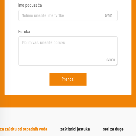
Ime poduzeća
0/200
Poruka
0/1000
Prenosi
za zaštitu od otpadnih voda
zaštitnici jastuka
seti za duge