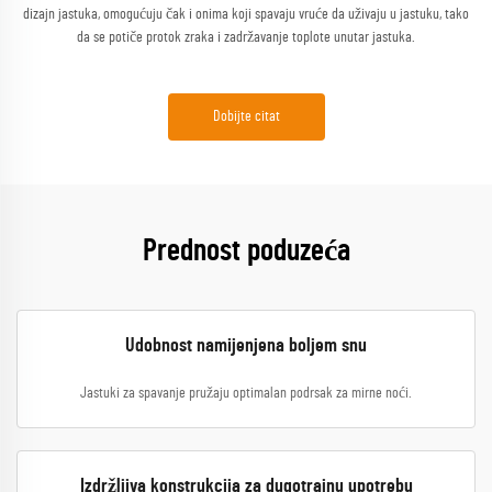
dizajn jastuka, omogućuju čak i onima koji spavaju vruće da uživaju u jastuku, tako
da se potiče protok zraka i zadržavanje toplote unutar jastuka.
Dobijte citat
Prednost poduzeća
Udobnost namijenjena boljem snu
Jastuki za spavanje pružaju optimalan podrsak za mirne noći.
Izdržljiva konstrukcija za dugotrajnu upotrebu