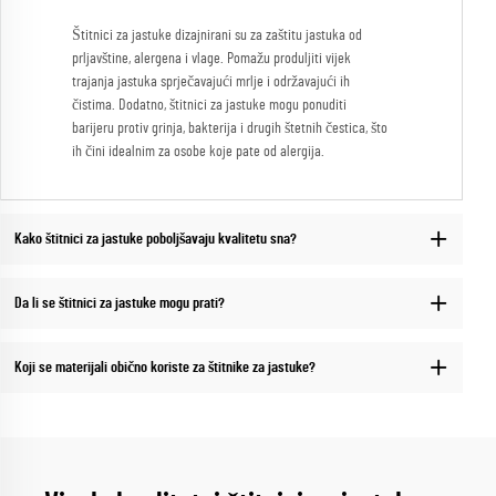
Štitnici za jastuke dizajnirani su za zaštitu jastuka od
prljavštine, alergena i vlage. Pomažu produljiti vijek
trajanja jastuka sprječavajući mrlje i održavajući ih
čistima. Dodatno, štitnici za jastuke mogu ponuditi
barijeru protiv grinja, bakterija i drugih štetnih čestica, što
ih čini idealnim za osobe koje pate od alergija.
Kako štitnici za jastuke poboljšavaju kvalitetu sna?
Da li se štitnici za jastuke mogu prati?
Koji se materijali obično koriste za štitnike za jastuke?