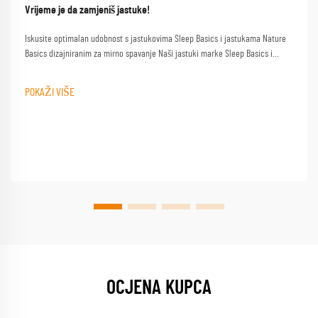
Vrijeme je da zamjeniš jastuke!
Iskusite optimalan udobnost s jastukovima Sleep Basics i jastukama Nature
Basics dizajniranim za mirno spavanje Naši jastuki marke Sleep Basics i
prilagođeni opcije jastuka pružaju prilagođenu podršku za svakog spavača
POKAŽI VIŠE
OCJENA KUPCA