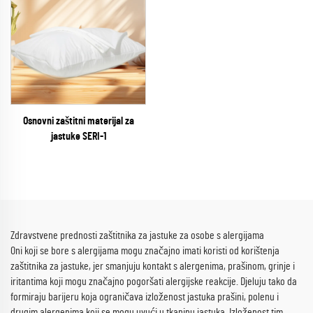
Osnovni zaštitni materijal za
jastuke SERI-1
Zdravstvene prednosti zaštitnika za jastuke za osobe s alergijama
Oni koji se bore s alergijama mogu značajno imati koristi od korištenja
zaštitnika za jastuke, jer smanjuju kontakt s alergenima, prašinom, grinje i
iritantima koji mogu značajno pogoršati alergijske reakcije. Djeluju tako da
formiraju barijeru koja ograničava izloženost jastuka prašini, polenu i
drugim alergenima koji se mogu uvući u tkaninu jastuka. Izloženost tim