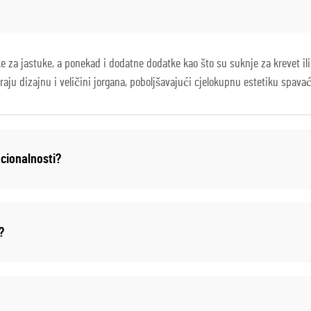
e za jastuke, a ponekad i dodatne dodatke kao što su suknje za krevet ili 
raju dizajnu i veličini jorgana, poboljšavajući cjelokupnu estetiku spava
kcionalnosti?
?