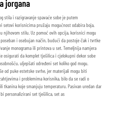
a jorgana
tog stila i razigravanje spavaće sobe je putem
ovi setovi korisnicima pružaju mogućnost odabira boja,
aju njihovom stilu. Uz pomoć ovih opcija, korisnici mogu
a poseban i osebujan način, budući da postoje čak i tvrtke
vanje monograma ili printova u set. Temeljnija namjera
 osigurati da komplet tješilica i cjelokupni dekor sobe
osobnošću, uljepšati određeni set koliko god mogu.
e od puke estetske svrhe, jer materijali mogu biti
zahtjevima i problemima korisnika, bilo da se radi o
 ili tkanina koje smanjuju temperaturu. Pasivan uredan dar
bi personalizirani set tješilica, set as