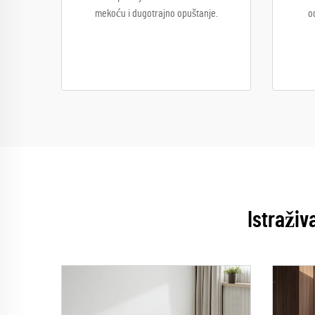
mekoću i dugotrajno opuštanje.
o
Istraživ