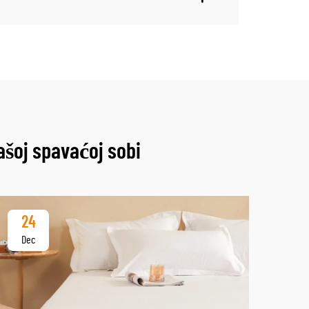
ašoj spavaćoj sobi
24
2
Dec
De