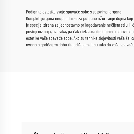
Podignite estetiku svoje spavaće sobe s setovima jorgana
Kompleti jorgana neophodni su za potpuno ažuriranje dojma koji va
je specijalizirana za jednostavno prilagođavanje nečijem stilu ili
postoji niz boja, uzoraka, pa čak i tekstura dostupnih u setovim
estetike vaše spavaće sobe. Ako su tehnike slojevitosti vaša šalic
ovisno o godišnjem dobu ili godišnjem dobu tako da vaša spavaća