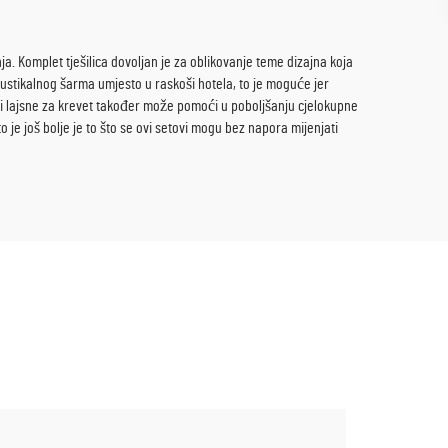
a. Komplet tješilica dovoljan je za oblikovanje teme dizajna koja
 rustikalnog šarma umjesto u raskoši hotela, to je moguće jer
 i lajsne za krevet također može pomoći u poboljšanju cjelokupne
 je još bolje je to što se ovi setovi mogu bez napora mijenjati