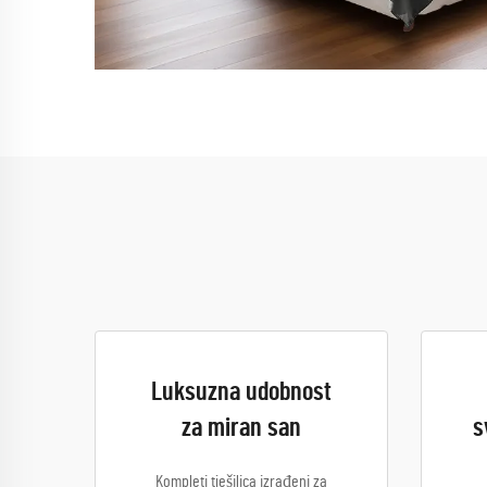
Luksuzna udobnost
za miran san
s
Kompleti tješilica izrađeni za