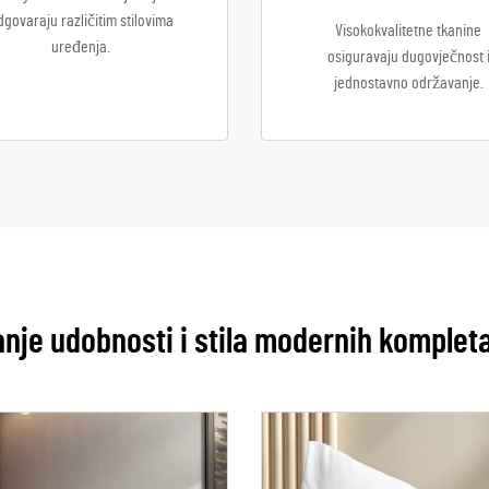
dgovaraju različitim stilovima
Visokokvalitetne tkanine
uređenja.
osiguravaju dugovječnost 
jednostavno održavanje.
anje udobnosti i stila modernih komplet