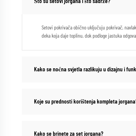
Što su setovi jorgana i što sadrže?
Setovi pokrivača obično uključuju pokrivač, navlak
deka koja daje toplinu, dok podloge jastuka odgova
Kako se noćna svjetla razlikuju u dizajnu i fun
Koje su prednosti korištenja kompleta jorgana
Kako se brinete za set jorgana?