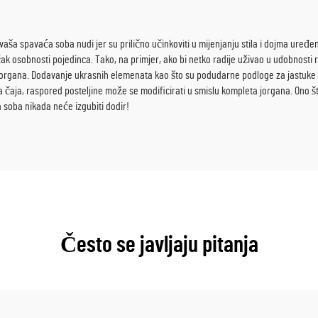
ša spavaća soba nudi jer su prilično učinkoviti u mijenjanju stila i dojma uređenj
 čak osobnosti pojedinca. Tako, na primjer, ako bi netko radije uživao u udobnosti
a jorgana. Dodavanje ukrasnih elemenata kao što su podudarne podloge za jastuke
a čaja, raspored posteljine može se modificirati u smislu kompleta jorgana. Ono što
 soba nikada neće izgubiti dodir!
Često se javljaju pitanja