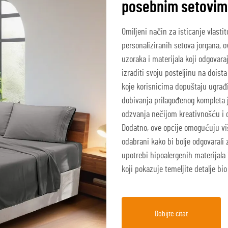
posebnim setovim
Omiljeni način za isticanje vlasti
personaliziranih setova jorgana, 
uzoraka i materijala koji odgovar
izraditi svoju posteljinu na doist
koje korisnicima dopuštaju ugrađi
dobivanja prilagođenog kompleta je
odzvanja nečijom kreativnošću i 
Dodatno, ove opcije omogućuju viš
odabrani kako bi bolje odgovarali 
upotrebi hipoalergenih materijala
koji pokazuje temeljite detalje bio 
Dobijte citat