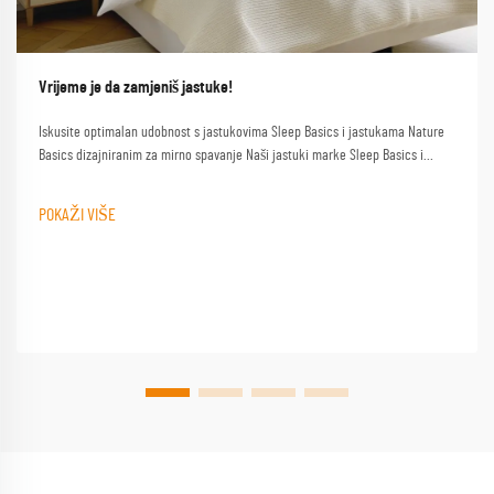
Vrijeme je da zamjeniš jastuke!
Iskusite optimalan udobnost s jastukovima Sleep Basics i jastukama Nature
Basics dizajniranim za mirno spavanje Naši jastuki marke Sleep Basics i
prilagođeni opcije jastuka pružaju prilagođenu podršku za svakog spavača
POKAŽI VIŠE