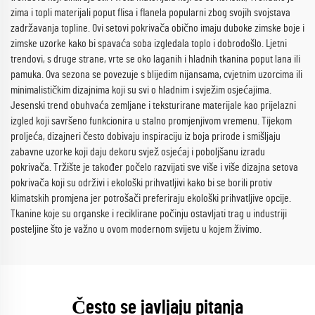
zima i topli materijali poput flisa i flanela popularni zbog svojih svojstava
zadržavanja topline. Ovi setovi pokrivača obično imaju duboke zimske boje i
zimske uzorke kako bi spavaća soba izgledala toplo i dobrodošlo. Ljetni
trendovi, s druge strane, vrte se oko laganih i hladnih tkanina poput lana ili
pamuka. Ova sezona se povezuje s blijedim nijansama, cvjetnim uzorcima ili
minimalističkim dizajnima koji su svi o hladnim i svježim osjećajima.
Jesenski trend obuhvaća zemljane i teksturirane materijale kao prijelazni
izgled koji savršeno funkcionira u stalno promjenjivom vremenu. Tijekom
proljeća, dizajneri često dobivaju inspiraciju iz boja prirode i smišljaju
zabavne uzorke koji daju dekoru svjež osjećaj i poboljšanu izradu
pokrivača. Tržište je također počelo razvijati sve više i više dizajna setova
pokrivača koji su održivi i ekološki prihvatljivi kako bi se borili protiv
klimatskih promjena jer potrošači preferiraju ekološki prihvatljive opcije.
Tkanine koje su organske i reciklirane počinju ostavljati trag u industriji
posteljine što je važno u ovom modernom svijetu u kojem živimo.
Često se javljaju pitanja