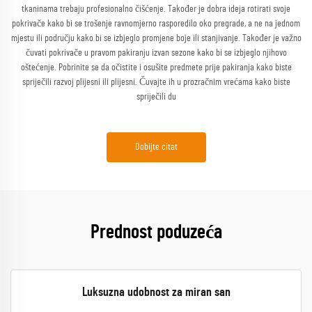
tkaninama trebaju profesionalno čišćenje. Također je dobra ideja rotirati svoje
pokrivače kako bi se trošenje ravnomjerno rasporedilo oko pregrade, a ne na jednom
mjestu ili području kako bi se izbjeglo promjene boje ili stanjivanje. Također je važno
čuvati pokrivače u pravom pakiranju izvan sezone kako bi se izbjeglo njihovo
oštećenje. Pobrinite se da očistite i osušite predmete prije pakiranja kako biste
spriječili razvoj plijesni ili plijesni. Čuvajte ih u prozračnim vrećama kako biste
spriječili du
Dobijte citat
Prednost poduzeća
Luksuzna udobnost za miran san