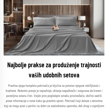
Najbolje prakse za produženje trajnosti
vaših udobnih setova
Pravilna njega kompleta pokrivača je ključna za jamstvo njegove izdržljivosti i
kvalitete. Redovito pranje je najvažnije, uklanja zagađivače i osigurava da krevet i
posteljina ostanu čisti. Uvijek prvo pogledajte oznaku proizvođača; obično sadrži
prave informacije o tome kako ga pravilno oprati. Pokrivači koji dolaze s setovima
koji se mogu prati u perilici su dobri za svakodnevnu upotrebu, dok drugi s osjetljivim