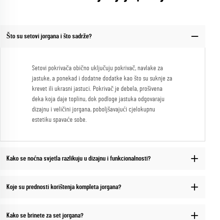
Što su setovi jorgana i što sadrže?
Setovi pokrivača obično uključuju pokrivač, navlake za
jastuke, a ponekad i dodatne dodatke kao što su suknje za
krevet ili ukrasni jastuci. Pokrivač je debela, prošivena
deka koja daje toplinu, dok podloge jastuka odgovaraju
dizajnu i veličini jorgana, poboljšavajući cjelokupnu
estetiku spavaće sobe.
Kako se noćna svjetla razlikuju u dizajnu i funkcionalnosti?
Koje su prednosti korištenja kompleta jorgana?
Kako se brinete za set jorgana?