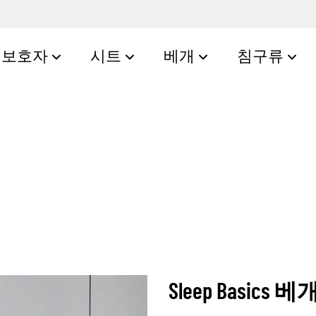
보호자
시트
베개
침구류
Sleep Basic