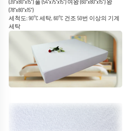
(39"x80"x15") 풀 (54"x75"x15") 여왕 (60"x80"x15") 왕
(78"x80"x15")
세척도: 90°C 세탁, 60°C 건조 50번 이상의 기계
세탁