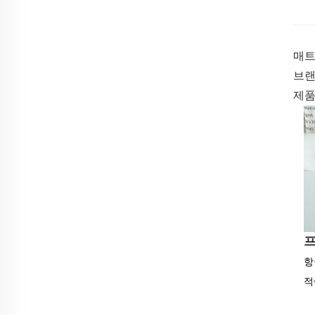
매트
브랜드
제품
프
항
적