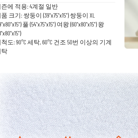
즌에 적용: 4계절 일반
품 크기: 쌍둥이 (39"x75"x15") 쌍둥이 XL
9"x80"x15") 풀 (54"x75"x15") 여왕 (60"x80"x15") 왕
8"x80"x15")
척도: 90°C 세탁, 60°C 건조 50번 이상의 기계
세탁