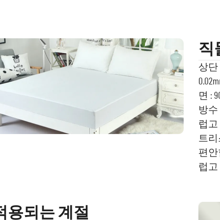
직
상단 
0.0
면 : 
방수
럽고
트리
편안
럽고
적용되는 계절