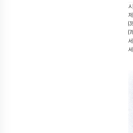
시
제
(3
(7
세