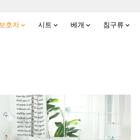
보호자
시트
베개
침구류
기