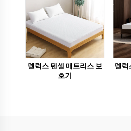
델럭스 텐셀 매트리스 보
델럭스
호기