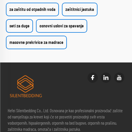
za zaštitu od otpadnih voda
zaštitnici jastuka
seti za duge
osnovni uslovi za spavanje
masovne prekrivice za madrace
Hefei Silentbedding Co., Ltd. Osnovana je kao profesionalni proizvođač zaštite
od namještaja za krevet koji će se posvetiti proizvodnji svih vrsta
vodootpornih, hipoalergennih, otpornih na bed bugove, otpornih na prašinu,
zaštitnika madraca, omotača i zaštitnika jastuka.