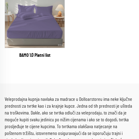
BAMO 1.0 Platni list
Veleprodajna kupnja navlaka za madrace u Dolloarstoreu ima neke ključne
prednosti za tvrtke kao i za krajnje kupce. Jedna od tih prednosti je ušteda
na troškovima. Dakle, ako se tvrtka odluči za veleprodaju, to znači da je
moguće kupiti svaku jedinicu po nižim cijenama i ako se to dogodi, tvrtka
prosljeđuje te cijene kupcima. To tvrtkama olakšava natjecanje na
poštenom tržištu, istovremeno osiguravajući da se isporučuju trajni i