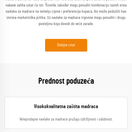
nabave zaliha ostat će isti. Štoviše, također mogu ponuditi kombinaciju raznih vrsta
navlaka za madrace na temelju cijene i preferencija kupaca, što može poslužiti kao
izvrsna marketinška prilika. Uz navlake za madrace trgovine mogu ponuditi i drugu
posteljinu koja dovodi do veće zarade.
Dobijte citat
Prednost poduzeća
Visokokvalitetna zaštita madraca
Veleprodajne navlake za madrace pružaju izdržljivost i udobnost.