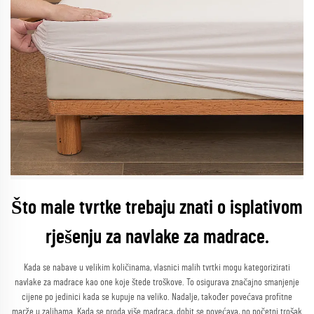
Što male tvrtke trebaju znati o isplativom
rješenju za navlake za madrace.
Kada se nabave u velikim količinama, vlasnici malih tvrtki mogu kategorizirati
navlake za madrace kao one koje štede troškove. To osigurava značajno smanjenje
cijene po jedinici kada se kupuje na veliko. Nadalje, također povećava profitne
marže u zalihama. Kada se proda više madraca, dobit se povećava, no početni trošak