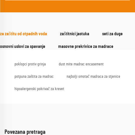
za zaštitu od otpadnih voda
zaštitnici jastuka
seti za duge
osnovni uslovi za spavanje
masovne prekrivice za madrace
poklopci protiv grinja
dust mite madrac encasement
potpuna zaštita za madrac
najbolji omotač madraca za stjenice
hipoalergenski pokrivač za krevet
Povezana pretraga