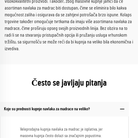
visokokvalitetni proizvodi. Također, zbog masovne kupnje jamči da će
asortiman navlaka za madrac biti dostupan, čime se eliminira bilo kakva
mogućnost zaliha i osigurava da se zahtjevi potrošača brzo ispune. Kolaps
trgovine također omogućuje tvrtkama da imaju više asortimana navlaka za
madrace, čime proširuju opseg svojih proizvodnih linija. Bez obzira na to
radi li se na stvaranju pristupačnih opcija ili pružanju usluga vrhunskom
tržištu, sa sigurnošću se može reći da bi kupnja na veliko bila ekonomična i
izvediva.
Često se javljaju pitanja
Koje su prednosti kupnje navlaka za madrace na veliko?
Veleprodajna kupnja navlaka za madrac je isplativa, jer
masovna kupnja često dolazi sa značajnim popustima.