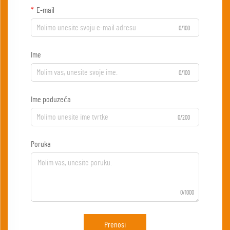
E-mail
0/100
Ime
0/100
Ime poduzeća
0/200
Poruka
0/1000
Prenosi