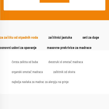
za zaštitu od otpadnih voda
zaštitnici jastuka
seti za duge
osnovni uslovi za spavanje
masovne prekrivice za madrace
čvrsta zaštita od buba
dvostruki xl omotač madraca
organski omotač madraca
zaštitnik od okvira
najbolja navlaka za madrac za alergiju na grinje