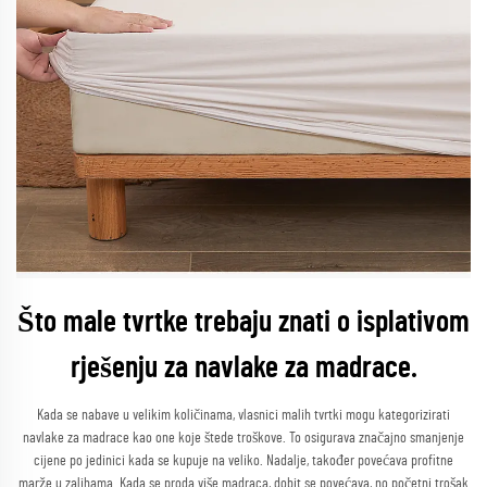
Što male tvrtke trebaju znati o isplativom
rješenju za navlake za madrace.
Kada se nabave u velikim količinama, vlasnici malih tvrtki mogu kategorizirati
navlake za madrace kao one koje štede troškove. To osigurava značajno smanjenje
cijene po jedinici kada se kupuje na veliko. Nadalje, također povećava profitne
marže u zalihama. Kada se proda više madraca, dobit se povećava, no početni trošak