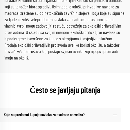
navlake izrađene su od organskih materijala kao što su pamuk ili bambus
koji su također biorazgradivi. Osim toga, ekološki prihvatljive navlake za
madrace izrađene su od netoksičnih završnih slojeva i boja koje su sigurne
za ljude i okoliš. Veleprodajom navlaka za madrace u rasutom stanju
vlasnici tvrtki mogu zadovoljiti rastuću potražnju za ekološki prihvatljivim
proizvodima. U skladu sa svojim imenom, ekološki prihvatljive navlake su
hipoalergene i savršene za kupce s alergijama ili osjetljivom kožom.
Prodaja ekološki prihvatljivih proizvoda uvelike koristi okolišu, a također
privlači više potrošača koji postaju svjesni učinka koji njegovi proizvodi
imaju na okoliš.
Često se javljaju pitanja
Koje su prednosti kupnje navlaka za madrace na veliko?