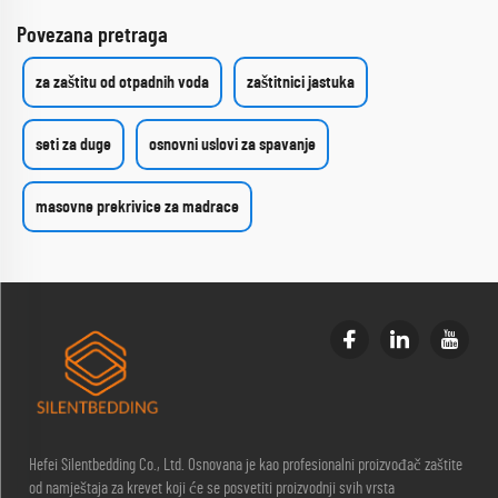
Povezana pretraga
za zaštitu od otpadnih voda
zaštitnici jastuka
seti za duge
osnovni uslovi za spavanje
masovne prekrivice za madrace
Hefei Silentbedding Co., Ltd. Osnovana je kao profesionalni proizvođač zaštite
od namještaja za krevet koji će se posvetiti proizvodnji svih vrsta