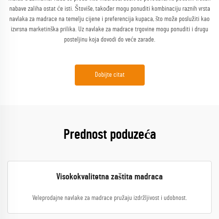
nabave zaliha ostat će isti. Štoviše, također mogu ponuditi kombinaciju raznih vrsta
navlaka za madrace na temelju cijene i preferencija kupaca, što može poslužiti kao
izvrsna marketinška prilika. Uz navlake za madrace trgovine mogu ponuditi i drugu
posteljinu koja dovodi do veće zarade.
Dobijte citat
Prednost poduzeća
Visokokvalitetna zaštita madraca
Veleprodajne navlake za madrace pružaju izdržljivost i udobnost.