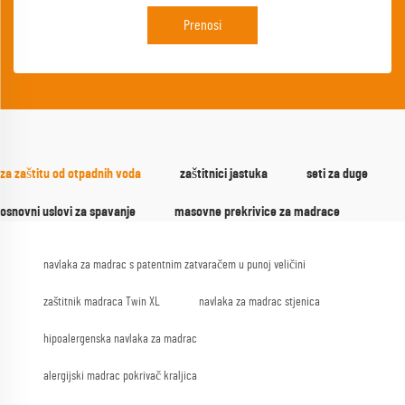
Prenosi
za zaštitu od otpadnih voda
zaštitnici jastuka
seti za duge
osnovni uslovi za spavanje
masovne prekrivice za madrace
navlaka za madrac s patentnim zatvaračem u punoj veličini
zaštitnik madraca Twin XL
navlaka za madrac stjenica
hipoalergenska navlaka za madrac
alergijski madrac pokrivač kraljica