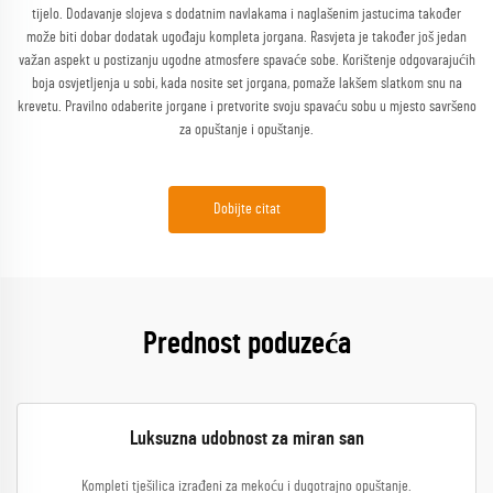
tijelo. Dodavanje slojeva s dodatnim navlakama i naglašenim jastucima također
može biti dobar dodatak ugođaju kompleta jorgana. Rasvjeta je također još jedan
važan aspekt u postizanju ugodne atmosfere spavaće sobe. Korištenje odgovarajućih
boja osvjetljenja u sobi, kada nosite set jorgana, pomaže lakšem slatkom snu na
krevetu. Pravilno odaberite jorgane i pretvorite svoju spavaću sobu u mjesto savršeno
za opuštanje i opuštanje.
Dobijte citat
Prednost poduzeća
Luksuzna udobnost za miran san
Kompleti tješilica izrađeni za mekoću i dugotrajno opuštanje.