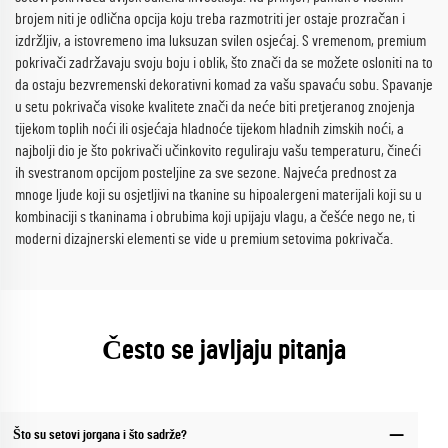
brojem niti je odlična opcija koju treba razmotriti jer ostaje prozračan i
izdržljiv, a istovremeno ima luksuzan svilen osjećaj. S vremenom, premium
pokrivači zadržavaju svoju boju i oblik, što znači da se možete osloniti na to
da ostaju bezvremenski dekorativni komad za vašu spavaću sobu. Spavanje
u setu pokrivača visoke kvalitete znači da neće biti pretjeranog znojenja
tijekom toplih noći ili osjećaja hladnoće tijekom hladnih zimskih noći, a
najbolji dio je što pokrivači učinkovito reguliraju vašu temperaturu, čineći
ih svestranom opcijom posteljine za sve sezone. Najveća prednost za
mnoge ljude koji su osjetljivi na tkanine su hipoalergeni materijali koji su u
kombinaciji s tkaninama i obrubima koji upijaju vlagu, a češće nego ne, ti
moderni dizajnerski elementi se vide u premium setovima pokrivača.
Često se javljaju pitanja
Što su setovi jorgana i što sadrže?