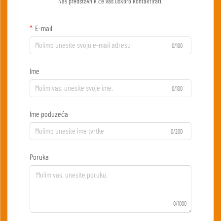
Naš predstavnik će vas uskoro kontaktirati.
E-mail
0/100
Ime
0/100
Ime poduzeća
0/200
Poruka
0/1000