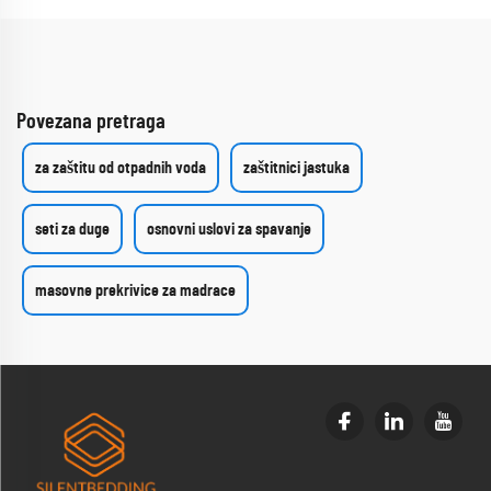
Povezana pretraga
za zaštitu od otpadnih voda
zaštitnici jastuka
seti za duge
osnovni uslovi za spavanje
masovne prekrivice za madrace