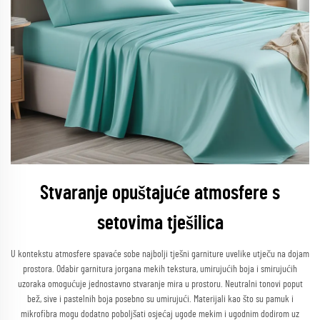
Stvaranje opuštajuće atmosfere s
setovima tješilica
U kontekstu atmosfere spavaće sobe najbolji tješni garniture uvelike utječu na dojam
prostora. Odabir garnitura jorgana mekih tekstura, umirujućih boja i smirujućih
uzoraka omogućuje jednostavno stvaranje mira u prostoru. Neutralni tonovi poput
bež, sive i pastelnih boja posebno su umirujući. Materijali kao što su pamuk i
mikrofibra mogu dodatno poboljšati osjećaj ugode mekim i ugodnim dodirom uz