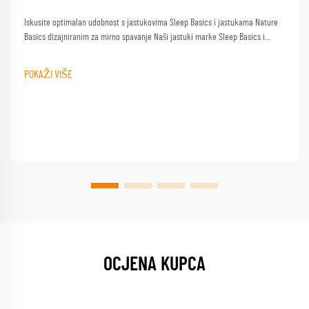
Iskusite optimalan udobnost s jastukovima Sleep Basics i jastukama Nature
Basics dizajniranim za mirno spavanje Naši jastuki marke Sleep Basics i
prilagođeni opcije jastuka pružaju prilagođenu podršku za svakog spavača
POKAŽI VIŠE
OCJENA KUPCA