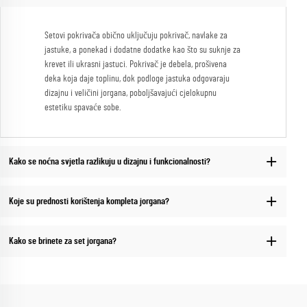
Setovi pokrivača obično uključuju pokrivač, navlake za
jastuke, a ponekad i dodatne dodatke kao što su suknje za
krevet ili ukrasni jastuci. Pokrivač je debela, prošivena
deka koja daje toplinu, dok podloge jastuka odgovaraju
dizajnu i veličini jorgana, poboljšavajući cjelokupnu
estetiku spavaće sobe.
Kako se noćna svjetla razlikuju u dizajnu i funkcionalnosti?
Koje su prednosti korištenja kompleta jorgana?
Kako se brinete za set jorgana?