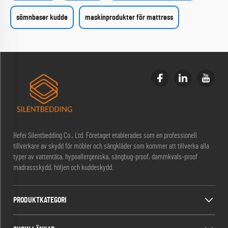
sömnbaser kudde
maskinprodukter för mattress
Hefei Silentbedding Co., Ltd. Företaget etablerades som en professionell
tillverkare av skydd för möbler och sängkläder som kommer att tillverka alla
typer av vattentäta, hypoallergeniska, sängbug-proof, dammkvals-proof
madrassskydd, höljen och kuddeskydd.
PRODUKTKATEGORI