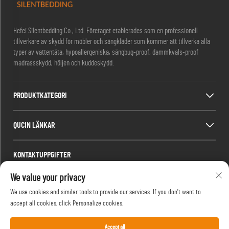
Hefei Silentbedding Co., Ltd. Företaget etablerades som en professionell
tillverkare av skydd för möbler och sängkläder som kommer att tillverka alla
typer av vattentäta, hypoallergeniska, sängbug-proof, dammkvals-proof
madrassskydd, höljen och kuddeskydd.
PRODUKTKATEGORI
QUCIN LÄNKAR
KONTAKTUPPGIFTER
Office add : Rum 1910, Block C, Huizhou centrum, Wangjiang västra vägen,
We value your privacy
Gaoxin distrikt, Hefei, Anhui, Kina
We use cookies and similar tools to provide our services. If you don't want to
E-post:
[email protected]
accept all cookies, click Personalize cookies.
Tel:
13917680554
Accept all