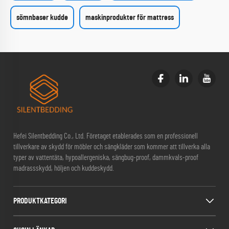
sömnbaser kudde
maskinprodukter för mattress
Hefei Silentbedding Co., Ltd. Företaget etablerades som en professionell
tillverkare av skydd för möbler och sängkläder som kommer att tillverka alla
typer av vattentäta, hypoallergeniska, sängbug-proof, dammkvals-proof
madrassskydd, höljen och kuddeskydd.
PRODUKTKATEGORI