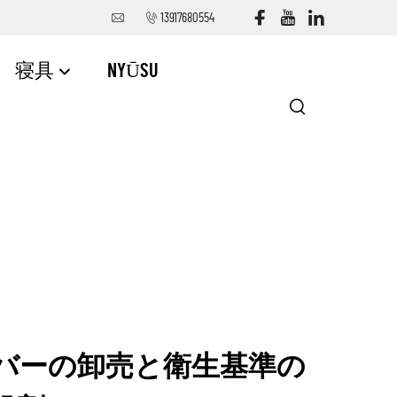
13917680554
寝具
NYŪSU
バーの卸売と衛生基準の