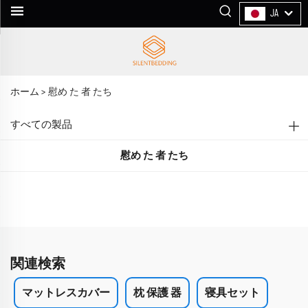
JA
ホーム >
慰め た 者 たち
すべての製品
慰め た 者 たち
関連検索
マットレスカバー
枕 保護 器
寝具セット