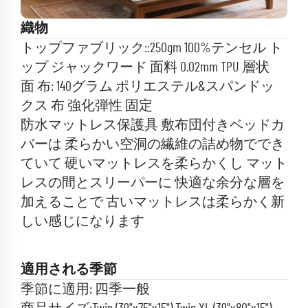
織物
トップファブリック::250gm 100%テンセル ト
ップ ジャックワード 面料 0.02mm TPU 層状
面 布: 140グラム ポリエステル&スパンドッ
クス 布 強化弾性 固定
防水マットレス保護具 敷布団付きベッドカ
バーは 柔らかい空洞の繊維の詰め物ででき
ていて 硬いマットレスを柔らかくし マット
レスの間とスリーパーに 快適な余分な層を
加えることで 古いマットレスは柔らかく新
しい感じになります
適用される季節
季節に適用: 四季一般