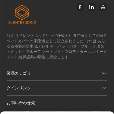
河北 サイレントベッドリング株式会社 専門家としての家具
ベッドカバーの 製造者として設立されました. それは,あら
ゆる種類の防水,低アレルギー,ベッドバグ・プルーフ,ダス
トミット・プルーフ マットレス・プロテクター,エンカージ
メント,枕保護具の製造に専念します.
製品カテゴリ
クインリンク
お問い合わせ先
Office add : 部屋1910 ブロックC 湖京市中心 ワンジアン西道 河