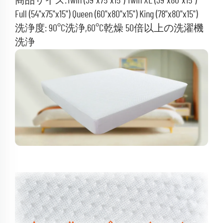
商品サイズ:Twin (39"x75"x15") Twin XL (39"x80"x15")
Full (54"x75"x15") Queen (60"x80"x15") King (78"x80"x15")
洗浄度: 90°C洗浄,60°C乾燥 50倍以上の洗濯機
洗浄