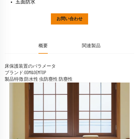
五面防水
お問い合わせ
概要
関連製品
床保護装置のパラメータ
ブランド:ODM&OEMTOP
製品特徴:防水性 虫防塵性 防塵性