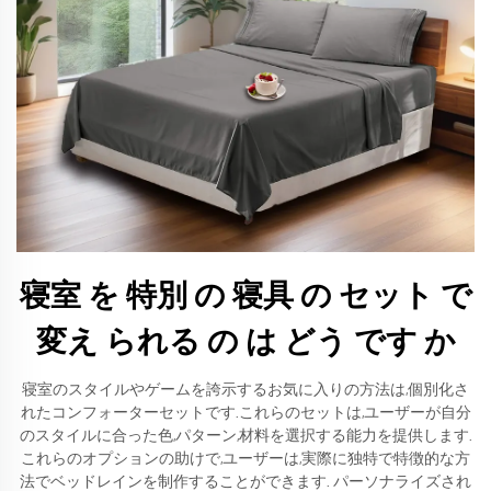
寝室 を 特別 の 寝具 の セット で
変え られる の は どう です か
寝室のスタイルやゲームを誇示するお気に入りの方法は,個別化さ
れたコンフォーターセットです.これらのセットは,ユーザーが自分
のスタイルに合った色,パターン,材料を選択する能力を提供します.
これらのオプションの助けで,ユーザーは,実際に独特で特徴的な方
法でベッドレインを制作することができます. パーソナライズされ