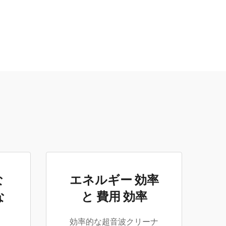
な
エネルギー 効率
な
と 費用 効率
効率的な超音波クリーナ