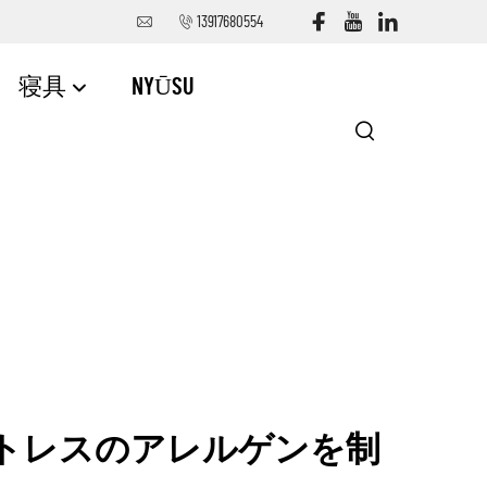
13917680554
寝具
NYŪSU
トレスのアレルゲンを制