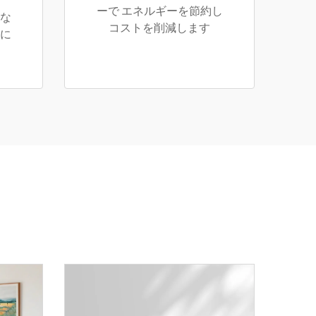
ーで エネルギーを節約し
細な
コストを削減します
重に