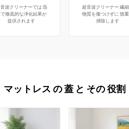
音波クリーナーでは 迅
超音波クリーナー 繊
速で徹底的な浄化結果が
物質を傷つけずに 慎
提供されます
掃除します
マットレス の 蓋 と その 役割