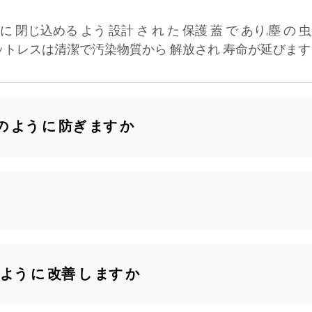
 閉じ込める よう 設計 さ れ た 保護 蓋 で あり,塵 の 虫
マットレスは清潔で汚染物質から 解放され 寿命が延びます
の よう に 防ぎ ます か
 よう に 改善 し ます か