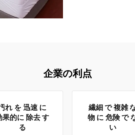
企業の利点
汚れ を 迅速 に
繊細 で 複雑 
効果的に 除去 す
物 に 危険 で 
る
い