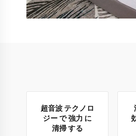
超音波 テクノロ
ジー で 強力 に
清掃 する