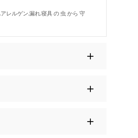
,アレルゲン,漏れ,寝具 の 虫 から 守