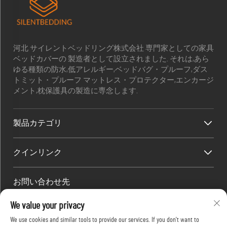
河北 サイレントベッドリング株式会社 専門家としての家具
ベッドカバーの 製造者として設立されました. それは,あら
ゆる種類の防水,低アレルギー,ベッドバグ・プルーフ,ダス
トミット・プルーフ マットレス・プロテクター,エンカージ
メント,枕保護具の製造に専念します.
製品カテゴリ
クインリンク
お問い合わせ先
Office add : 部屋1910 ブロックC 湖京市中心 ワンジアン西道 河
We value your privacy
北安?? 中国
We use cookies and similar tools to provide our services. If you don't want to
メールアドレス：
[email protected]