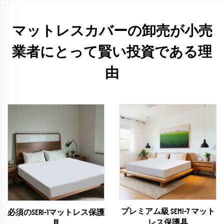
マットレスカバーの卸売が小売
業者にとって賢い投資である理
由
プレミアム級 SEMI-7 マット
必須のSERI-1マットレス保護
レス保護具
具