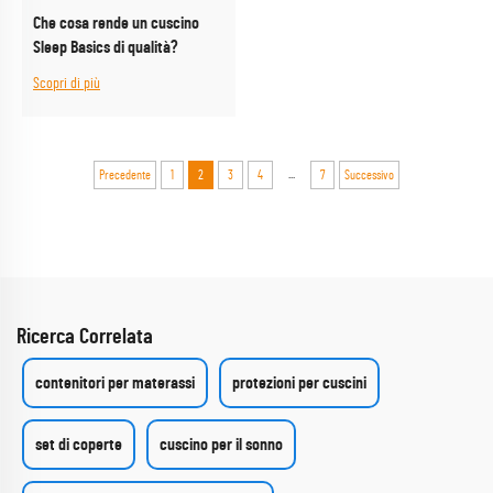
Che cosa rende un cuscino
Sleep Basics di qualità?
Scopri di più
...
Precedente
1
2
3
4
7
Successivo
Ricerca Correlata
contenitori per materassi
protezioni per cuscini
set di coperte
cuscino per il sonno