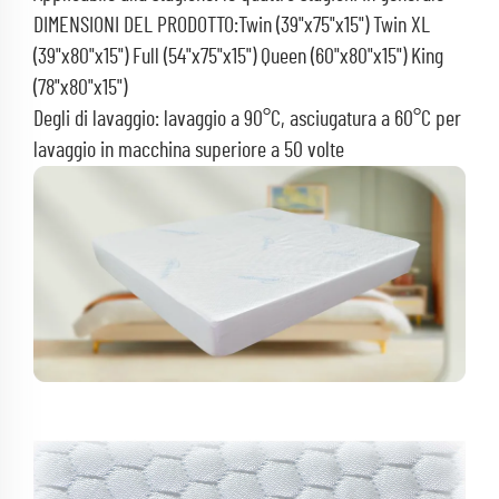
DIMENSIONI DEL PRODOTTO:Twin (39"x75"x15") Twin XL
(39"x80"x15") Full (54"x75"x15") Queen (60"x80"x15") King
(78"x80"x15")
Degli di lavaggio: lavaggio a 90°C, asciugatura a 60°C per
lavaggio in macchina superiore a 50 volte