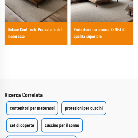
Deluxe Cool Tech. Protezione del
Protezione materasso SEMI-3 di
materasso
qualità superiore
Ricerca Correlata
contenitori per materassi
protezioni per cuscini
set di coperte
cuscino per il sonno