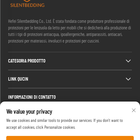
Hefei Silentbedding Co., Ltd. È stata fondata come produttore professionale di
protezioni per le lenzuola da letto per mobili che si dedicherà alla produzione di
tutti i tipi di protezioni antiacqua, ipoallergeniche, antiparassiti, antiacari,
protezioni per materassi, involucri e protezioni per cuscini.
CATEGORIA PRODOTTO
LINK QUCIN
INFORMAZIONI DI CONTATTO
Office add : Camera 1910, blocco C, centro di Huijing, Wangjiang West Road,
We value your privacy
Gaoxin District, Hefei, Anhui, Cina
We use cookies and similar tools to provide our services. If you don't want to
Email:
[email protected]
accept all cookies, click Personalize cookies.
Tel.:
13917680554