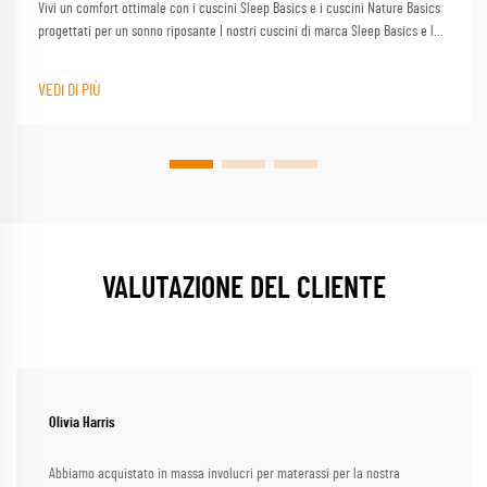
Vivi un comfort ottimale con i cuscini Sleep Basics e i cuscini Nature Basics
progettati per un sonno riposante I nostri cuscini di marca Sleep Basics e le
opzioni di cuscino personalizzate forniscono un supporto su misura per ogni
dormente
VEDI DI PIÙ
VALUTAZIONE DEL CLIENTE
Olivia Harris
Abbiamo acquistato in massa involucri per materassi per la nostra