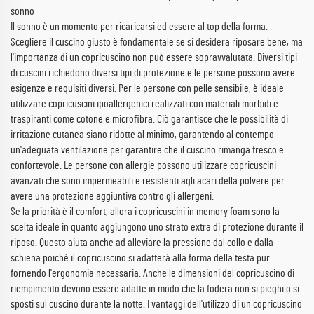
sonno
Il sonno è un momento per ricaricarsi ed essere al top della forma.
Scegliere il cuscino giusto è fondamentale se si desidera riposare bene, ma
l'importanza di un copricuscino non può essere sopravvalutata. Diversi tipi
di cuscini richiedono diversi tipi di protezione e le persone possono avere
esigenze e requisiti diversi. Per le persone con pelle sensibile, è ideale
utilizzare copricuscini ipoallergenici realizzati con materiali morbidi e
traspiranti come cotone e microfibra. Ciò garantisce che le possibilità di
irritazione cutanea siano ridotte al minimo, garantendo al contempo
un'adeguata ventilazione per garantire che il cuscino rimanga fresco e
confortevole. Le persone con allergie possono utilizzare copricuscini
avanzati che sono impermeabili e resistenti agli acari della polvere per
avere una protezione aggiuntiva contro gli allergeni.
Se la priorità è il comfort, allora i copricuscini in memory foam sono la
scelta ideale in quanto aggiungono uno strato extra di protezione durante il
riposo. Questo aiuta anche ad alleviare la pressione dal collo e dalla
schiena poiché il copricuscino si adatterà alla forma della testa pur
fornendo l'ergonomia necessaria. Anche le dimensioni del copricuscino di
riempimento devono essere adatte in modo che la fodera non si pieghi o si
sposti sul cuscino durante la notte. I vantaggi dell'utilizzo di un copricuscino