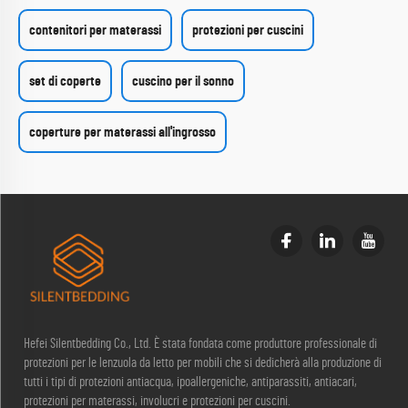
contenitori per materassi
protezioni per cuscini
set di coperte
cuscino per il sonno
coperture per materassi all'ingrosso
Hefei Silentbedding Co., Ltd. È stata fondata come produttore professionale di
protezioni per le lenzuola da letto per mobili che si dedicherà alla produzione di
tutti i tipi di protezioni antiacqua, ipoallergeniche, antiparassiti, antiacari,
protezioni per materassi, involucri e protezioni per cuscini.