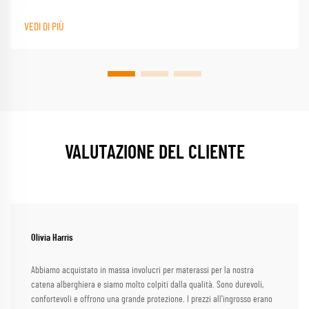
opzioni di cuscino personalizzate forniscono un supporto su misura per ogni
dormente
VEDI DI PIÙ
VALUTAZIONE DEL CLIENTE
Olivia Harris
Abbiamo acquistato in massa involucri per materassi per la nostra
catena alberghiera e siamo molto colpiti dalla qualità. Sono durevoli,
confortevoli e offrono una grande protezione. I prezzi all'ingrosso erano