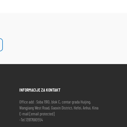
INFORMACIJE ZA KONTAKT
Office add : Soba 1910, blok C, centar grada Huijing,
Wangjiang West Road, Gaoxin District, Hefei, Anhui, Kina
E-mail:
[email protected]
-Tel.
13917680554