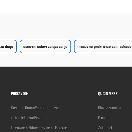
 za duge
osnovni uslovi za spavanje
masovne prekrivice za madrace
PROIZVOD:
QUCIN VEZE
Krevetne Omotače Performanse
Glavna stranica
Zaštitnici Jastučeva
O nama
Luksuzne Zaštitne Previne Za Materac
Zaštitnici