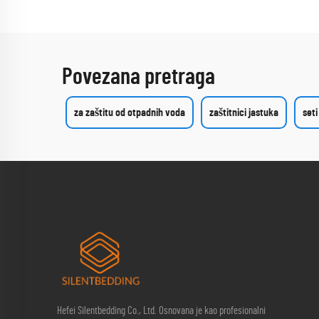
Povezana pretraga
za zaštitu od otpadnih voda
zaštitnici jastuka
seti
Hefei Silentbedding Co., Ltd. Osnovana je kao profesionalni