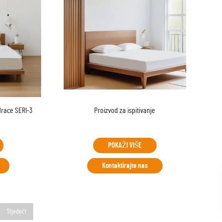
drace SERI-3
Proizvod za ispitivanje
POKAŽI VIŠE
Kontaktirajte nas
Sljedeći