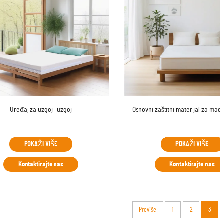
Uređaj za uzgoj i uzgoj
Osnovni zaštitni materijal za ma
POKAŽI VIŠE
POKAŽI VIŠE
Kontaktirajte nas
Kontaktirajte nas
Previše
1
2
3