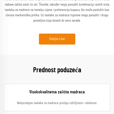
nabave zaliha ostat će isti. Štoviše, također mogu ponuditi kombinaciju raznih vrsta
navlaka za madrace na temelju cijene i preferencija kupaca, što može poslužiti kao
izvrsna marketinška prilika. Uz navlake za madrace trgovine mogu ponuditi i drugu
posteljinu koja dovodi do veće zarade.
Dobijte citat
Prednost poduzeća
Visokokvalitetna zaštita madraca
Veleprodajne navlake za madrace pružaju izdržljivost i udobnost.