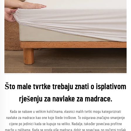
Što male tvrtke trebaju znati o isplativom
rješenju za navlake za madrace.
Kada se nabave u velikim količinama, vlasnici malih tvrtki mogu kategorizirati
navlake za madrace kao one koje štede troškove. To osigurava značajno smanjenje
cijene po jedinici kada se kupuje na veliko. Nadalje, također povećava profitne
marže u zalihama. Kada se proda više madraca, dobit se povećava, no početni trošak