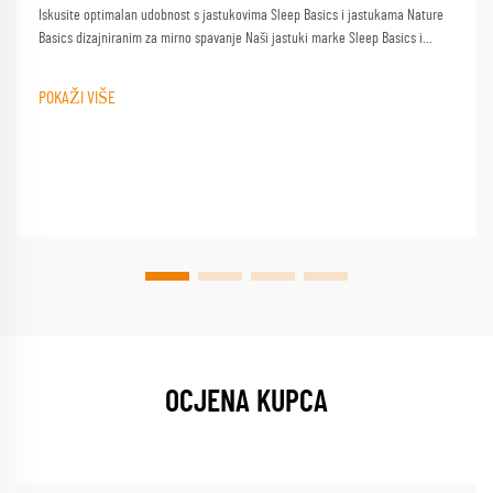
Iskusite optimalan udobnost s jastukovima Sleep Basics i jastukama Nature
Basics dizajniranim za mirno spavanje Naši jastuki marke Sleep Basics i
prilagođeni opcije jastuka pružaju prilagođenu podršku za svakog spavača
POKAŽI VIŠE
OCJENA KUPCA