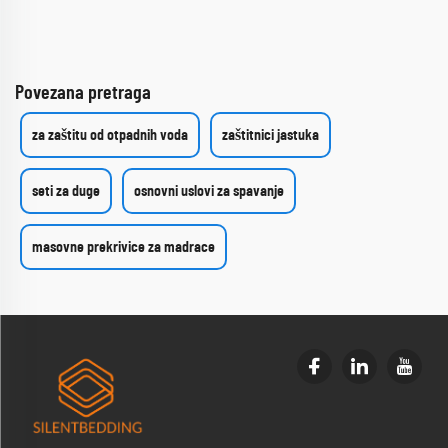
Povezana pretraga
za zaštitu od otpadnih voda
zaštitnici jastuka
seti za duge
osnovni uslovi za spavanje
masovne prekrivice za madrace