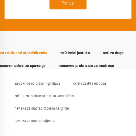
Prenosi
za zaštitu od otpadnih voda
zaštitnici jastuka
seti za duge
osnovni uslovi za spavanje
masovne prekrivice za madrace
za pokriće od prašnih grmljava
čvrsta zaštita od buba
zaštita za madrac twin xl sa zatvaračem
navlaka za madrac otporna na grinje
navlaka za madrac stjenica