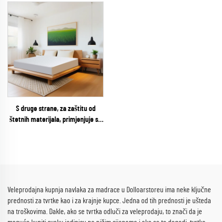
S druge strane, za zaštitu od
štetnih materijala, primjenjuje se
sljedeće:
Veleprodajna kupnja navlaka za madrace u Dolloarstoreu ima neke ključne
prednosti za tvrtke kao i za krajnje kupce. Jedna od tih prednosti je ušteda
na troškovima. Dakle, ako se tvrtka odluči za veleprodaju, to znači da je