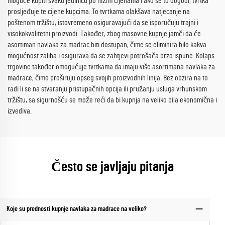
moguće kupiti svaku jedinicu po nižim cijenama i ako se to dogodi, tvrtka
prosljeđuje te cijene kupcima. To tvrtkama olakšava natjecanje na
poštenom tržištu, istovremeno osiguravajući da se isporučuju trajni i
visokokvalitetni proizvodi. Također, zbog masovne kupnje jamči da će
asortiman navlaka za madrac biti dostupan, čime se eliminira bilo kakva
mogućnost zaliha i osigurava da se zahtjevi potrošača brzo ispune. Kolaps
trgovine također omogućuje tvrtkama da imaju više asortimana navlaka za
madrace, čime proširuju opseg svojih proizvodnih linija. Bez obzira na to
radi li se na stvaranju pristupačnih opcija ili pružanju usluga vrhunskom
tržištu, sa sigurnošću se može reći da bi kupnja na veliko bila ekonomična i
izvediva.
Često se javljaju pitanja
Koje su prednosti kupnje navlaka za madrace na veliko?