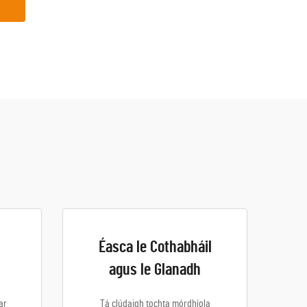
Éasca le Cothabháil
agus le Glanadh
ar
Tá clúdaigh tochta mórdhíola