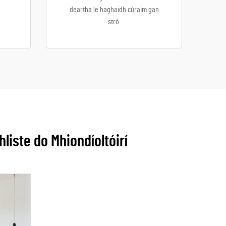
deartha le haghaidh cúraim gan
stró.
hliste do Mhiondíoltóirí