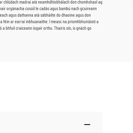
amh ar chlúdach madraí atá neamhdhíobhálach don chomhshaol ag
ábhair orgánacha cosúil le cadás agus bambú nach gcuireann
aineach agus dathanna atá sábháilte do dhaoine agus don
na féin ar earraí inbhuanaithe. I measc na príomhbhuntáistí a
 bhfuil craiceann íogair orthu. Thairis sin, is gnách go