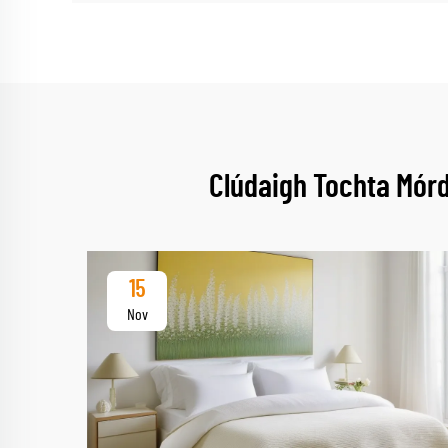
Clúdaigh Tochta Mór
15
Nov