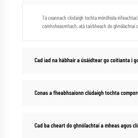
Tá ceannach clúdaigh tochta mórdhíola éifeachtach
comhsheasmhach, atá tairbheach do ghnólachtaí cos
Cad iad na hábhair a úsáidtear go coitianta i 
Conas a fheabhsaíonn clúdaigh tochta compor
Cad ba cheart do ghnólachtaí a mheas agus cl