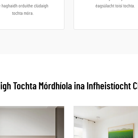
e haghaidh orduithe clúdaigh
éagsúlacht toisí tochta.
tochta móra.
igh Tochta Mórdhíola ina Infheistíocht C