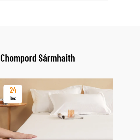
s Chompord Sármhaith
24
2
Dec
De