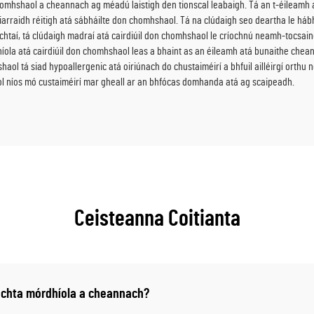
on chomhshaol a cheannach ag méadú laistigh den tionscal leabaigh. Tá an t-éile
iarraidh réitigh atá sábháilte don chomhshaol. Tá na clúdaigh seo deartha le h
bhachtaí, tá clúdaigh madraí atá cairdiúil don chomhshaol le críochnú neamh-tocs
dhíola atá cairdiúil don chomhshaol leas a bhaint as an éileamh atá bunaithe chea
tá siad hypoallergenic atá oiriúnach do chustaiméirí a bhfuil ailléirgí orthu nó a
aol níos mó custaiméirí mar gheall ar an bhfócas domhanda atá ag scaipeadh.
Ceisteanna Coitianta
tochta mórdhíola a cheannach?