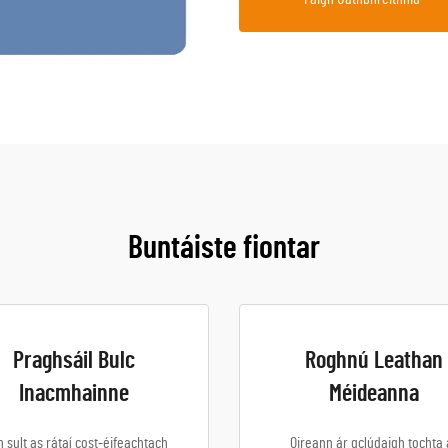
Buntáiste fiontar
Praghsáil Bulc
Roghnú Leathan
Inacmhainne
Méideanna
n sult as rátaí cost-éifeachtach
Oireann ár gclúdaigh tochta 