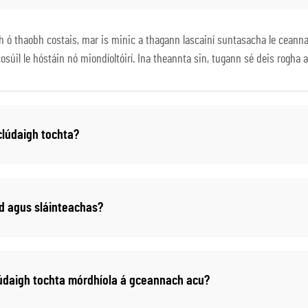
 ó thaobh costais, mar is minic a thagann lascainí suntasacha le ceanna
úil le hóstáin nó miondíoltóirí. Ina theannta sin, tugann sé deis rogha
gclúdaigh tochta?
d agus sláinteachas?
údaigh tochta mórdhíola á gceannach acu?