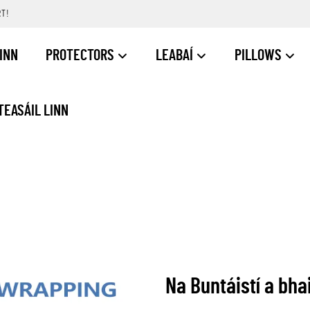
RT!
LINN
PROTECTORS
LEABAÍ
PILLOWS
TEASÁIL LINN
Na Buntáistí a bha