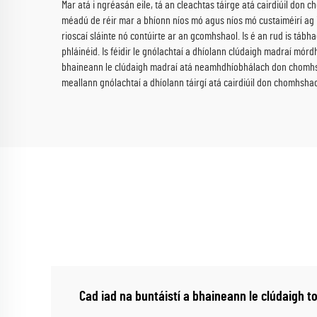
Mar atá i ngréasán eile, tá an cleachtas táirge atá cairdiúil d
méadú de réir mar a bhíonn níos mó agus níos mó custaiméirí ag 
rioscaí sláinte nó contúirte ar an gcomhshaol. Is é an rud is tá
phláinéid. Is féidir le gnólachtaí a dhíolann clúdaigh madraí mór
bhaineann le clúdaigh madraí atá neamhdhíobhálach don chomhshaol 
meallann gnólachtaí a dhíolann táirgí atá cairdiúil don chomhsh
Cad iad na buntáistí a bhaineann le clúdaigh 