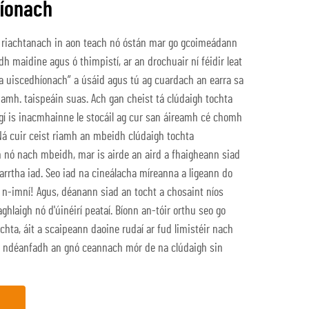
híonach
 riachtanach in aon teach nó óstán mar go gcoimeádann
dh maidine agus ó thimpistí, ar an drochuair ní féidir leat
ta uiscedhíonach” a úsáid agus tú ag cuardach an earra sa
amh. taispeáin suas. Ach gan cheist tá clúdaigh tochta
gí is inacmhainne le stocáil ag cur san áireamh cé chomh
Ná cuir ceist riamh an mbeidh clúdaigh tochta
h nó nach mbeidh, mar is airde an aird a fhaigheann siad
iarrtha iad. Seo iad na cineálacha míreanna a ligeann do
-imní! Agus, déanann siad an tocht a chosaint níos
ghlaigh nó d'úinéirí peataí. Bíonn an-tóir orthu seo go
ochta, áit a scaipeann daoine rudaí ar fud limistéir nach
. Dá ndéanfadh an gnó ceannach mór de na clúdaigh sin