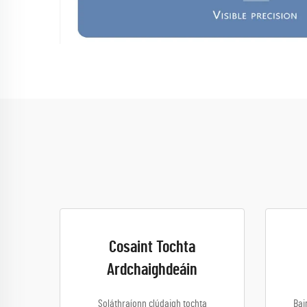
Cosaint Tochta
Ardchaighdeáin
Soláthraíonn clúdaigh tochta
Bai