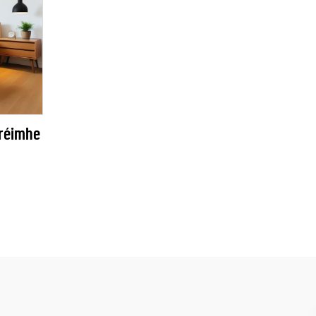
préimhe