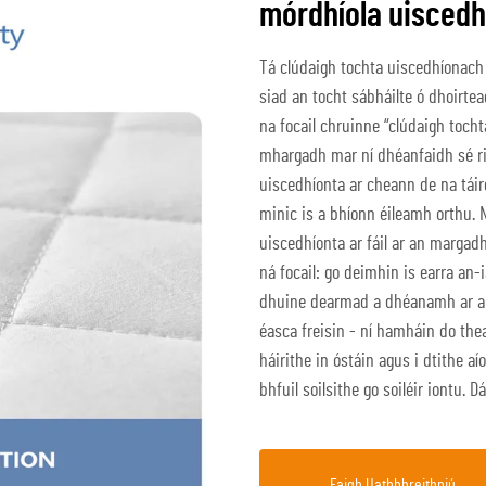
mórdhíola uisced
Tá clúdaigh tochta uiscedhíonach
siad an tocht sábháilte ó dhoirtea
na focail chruinne “clúdaigh toch
mhargadh mar ní dhéanfaidh sé ri
uiscedhíonta ar cheann de na táir
minic is a bhíonn éileamh orthu. 
uiscedhíonta ar fáil ar an margad
ná focail: go deimhin is earra an-
dhuine dearmad a dhéanamh ar a n
éasca freisin - ní hamháin do thea
háirithe in óstáin agus i dtithe aí
bhfuil soilsithe go soiléir iontu
Faigh Uathbhreithniú