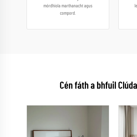
mórdhíola marthanacht agus
l
compord.
Cén fáth a bhfuil Clúda