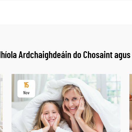
dhíola Ardchaighdeáin do Chosaint agu
15
Nov