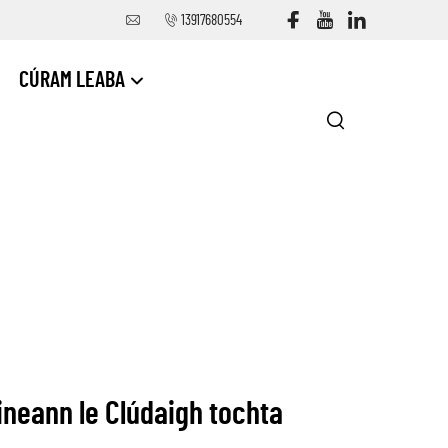
13917680554
CÚRAM LEABA
ineann le Clúdaigh tochta