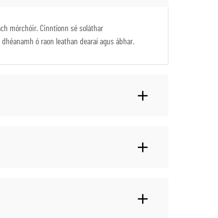
ch mórchóir. Cinntíonn sé soláthar
 a dhéanamh ó raon leathan dearaí agus ábhar.