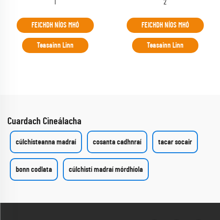
1
2
FEICHDH NÍOS MHÓ
FEICHDH NÍOS MHÓ
Teasainn Linn
Teasainn Linn
Cuardach Cineálacha
cúlchisteanna madraí
cosanta cadhnraí
tacar socair
bonn codlata
cúlchistí madraí mórdhíola