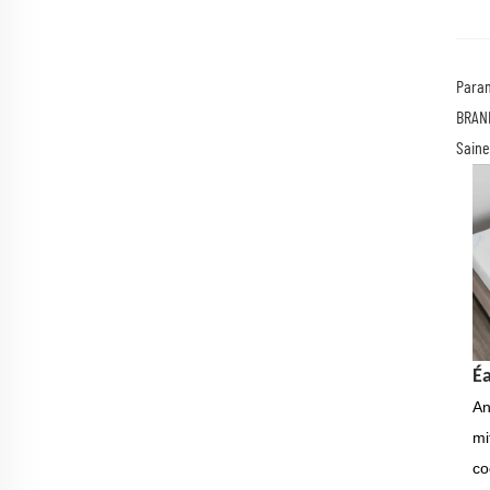
Param
BRAN
Saine
É
An
mi
co