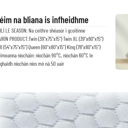
éim na bliana is infheidhme
ILÍ LE SEASON: Na ceithre shéasúr i gcoitinne
IRÍN PRODUCT:Twin (39"x75"x15") Twin XL (39"x80"x15")
ll (54"x75"x15") Queen (60"x80"x15") King (78"x80"x15")
imeanna níocháin: níochán 90°C, níochán 60°C le
ghaidh níochán níos mó ná 50 uair