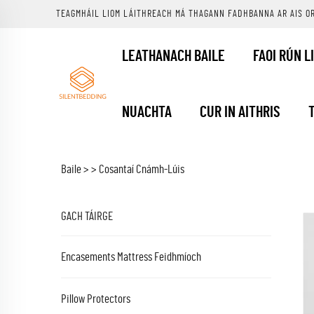
TEAGMHÁIL LIOM LÁITHREACH MÁ THAGANN FADHBANNA AR AIS O
LEATHANACH BAILE
FAOI RÚN L
NUACHTA
CUR IN AITHRIS
Baile >
>
Cosantaí Cnámh-Lúis
GACH TÁIRGE
Encasements Mattress Feidhmíoch
Pillow Protectors