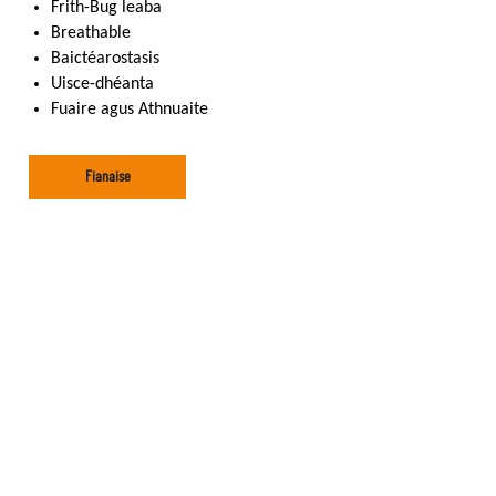
Frith-Bug leaba
Breathable
Baictéarostasis
Uisce-dhéanta
Fuaire agus Athnuaite
Fianaise