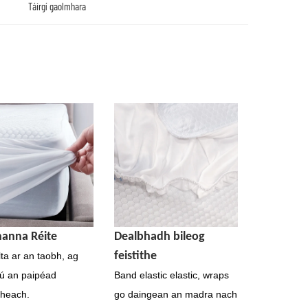
Táirgí gaolmhara
anna Réite
Dealbhadh bileog
feistithe
lta ar an taobh, ag
ú an paipéad
Band elastic elastic, wraps
theach.
go daingean an madra nach