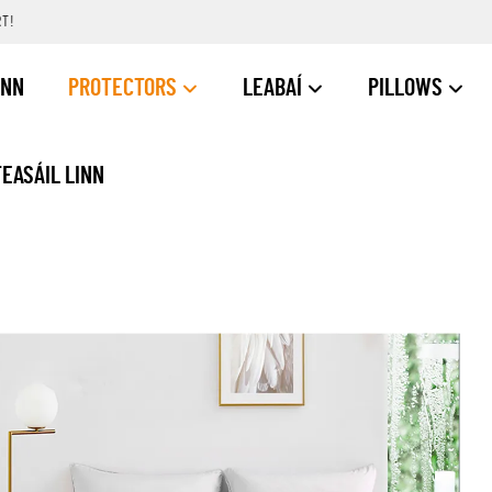
RT!
INN
PROTECTORS
LEABAÍ
PILLOWS
TEASÁIL LINN