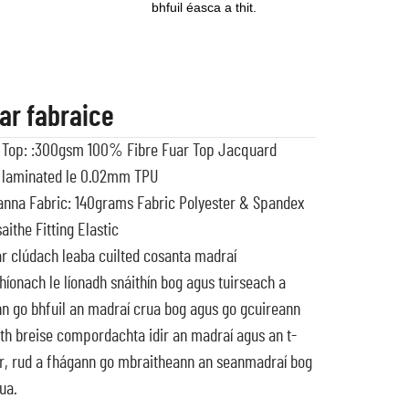
bhfuil éasca a thit.
ar fabraice
 Top: :300gsm 100% Fibre Fuar Top Jacquard
 laminated le 0.02mm TPU
nna Fabric: 140grams Fabric Polyester & Spandex
aithe Fitting Elastic
r clúdach leaba cuilted cosanta madraí
híonach le líonadh snáithín bog agus tuirseach a
n go bhfuil an madraí crua bog agus go gcuireann
ith breise compordachta idir an madraí agus an t-
r, rud a fhágann go mbraitheann an seanmadraí bog
ua.