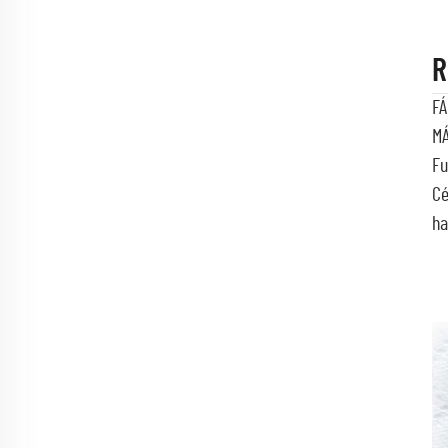
R
FÁ
MÁ
Fu
Cé
ha