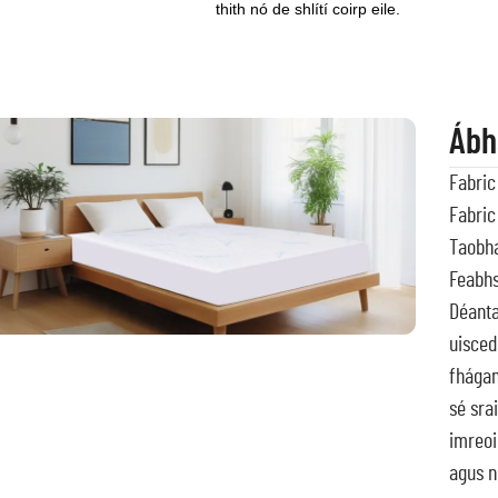
thith nó de shlítí coirp eile.
Ábh
Fabric
Fabric
Taobha
Feabhs
Déanta
uisced
fhágan
sé sra
imreoi
agus n