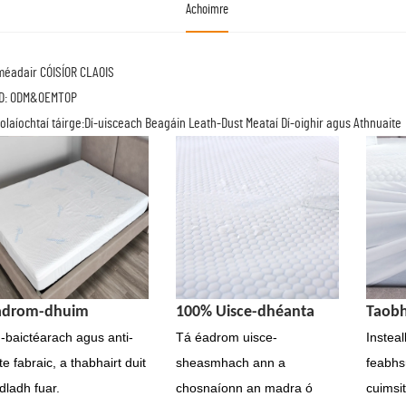
Achoimre
éadair CÓISÍOR CLAOIS
D: ODM&OEMTOP
olaíochtaí táirge:Dí-uisceach Beagáin Leath-Dust Meataí Dí-oighir agus Athnuaite
adrom-dhuim
100% Uisce-dhéanta
Taobh
-baictéarach agus anti-
Tá éadrom uisce-
Insteal
te fabraic, a thabhairt duit
sheasmhach ann a
feabhs
dladh fuar.
chosnaíonn an madra ó
cuimsi