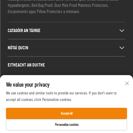
Hypoallergenic, Bed Bug Proof, Dust Mite Proof Mattress Protectors,
Encasements agus Pillow Protectors a mhonarú.
CATAGÓIR AN TÁIRGE
NÓTAÍ QUCIN
EITHEACHT AN DUITHE
Office add : Seomra 1910, Bloc C, Ionad Cathrach Huijing, Wangjiang West Road,
We value your privacy
Gaoxin District, Hefei, Anhui, an tSín
Ríomhphost:
[email protected]
We use cookies and similar tools to provide our services. If you don't want to
accept all cookies, click Personalize cookies.
Teil:
13917680554
Accept all
Cóipcheart © 2024 le Hefei Silentbedding Co., Ltd.
Beartas
Personalize cookies
Príobháideachta