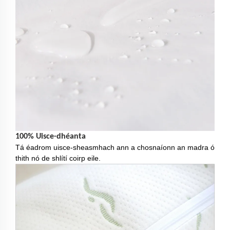
100% Uisce-dhéanta
Tá éadrom uisce-sheasmhach ann a chosnaíonn an madra ó
thith nó de shlítí coirp eile.