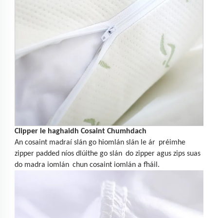
Clipper le haghaidh Cosaint Chumhdach
An cosaint madraí slán go hiomlán slán le ár
préimhe
zipper padded níos dlúithe go slán
do zipper agus zips suas
do madra iomlán
chun cosaint iomlán a fháil.