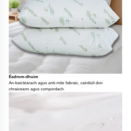
Éadrom-dhuim
An-baictéarach agus anti-mite fabraic, cairdiúil don
chraiceann agus compordach.