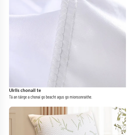
Uirlis chonail te
Tá an táirge a chonaí go beacht agus go mionsonraithe.