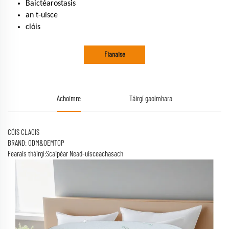
Baictéarostasis
an t-uisce
clóis
Fianaise
Achoimre
Táirgí gaolmhara
CÓIS CLAOIS
BRAND: ODM&OEMTOP
Fearais tháirgí:Scaipéar Nead-uisceachasach