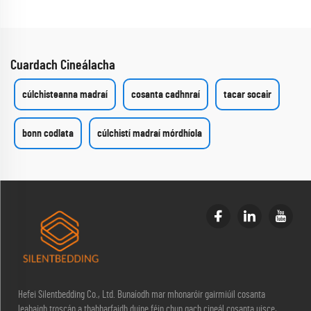
Cuardach Cineálacha
cúlchisteanna madraí
cosanta cadhnraí
tacar socair
bonn codlata
cúlchistí madraí mórdhíola
Hefei Silentbedding Co., Ltd. Bunaíodh mar mhonaróir gairmiúil cosanta
leabaigh troscán a thabharfaidh duine féin chun gach cineál cosanta uisce,