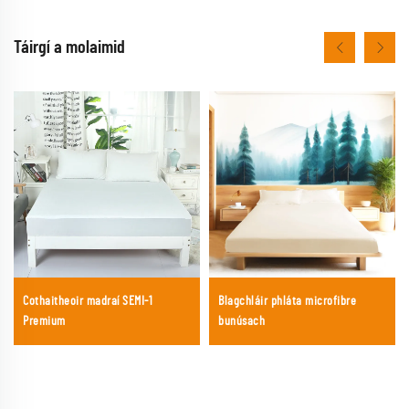
Táirgí a molaimid
Cothaitheoir madraí SEMI-1
Blagchláir phláta microfibre
Premium
bunúsach