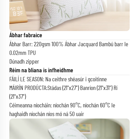
Ábhar fabraice
Ábhar Barr: 220gsm 100% Ábhar Jacquard Bambú barr le
0.02mm TPU
Dúnadh zipper
Réim na bliana is infheidhme
FÁILÍ LE SEASON: Na ceithre shéasúr i gcoitinne
MÁIRÍN PRODÚCTA:Stádas (21"x27") Banríon (21"x31") Rí
(21"x37")
Céimeanna níocháin: níochán 90°C, níochán 60°C le
haghaidh níochán níos mó ná 50 uair