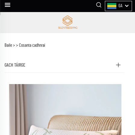
GA
Baile >
>
Cosanta cadhnraí
GACH TÁIRGE