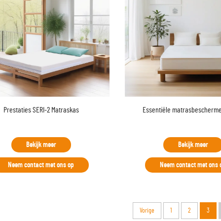
Prestaties SERI-2 Matraskas
Essentiële matrasbescherme
Bekijk meer
Bekijk meer
Neem contact met ons op
Neem contact met ons 
Vorige
1
2
3