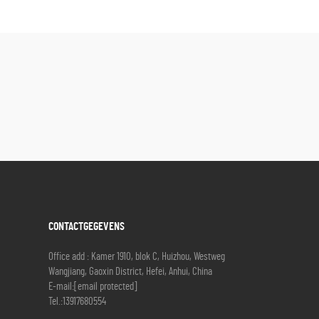
CONTACTGEGEVENS
Office add : Kamer 1910, blok C, Huizhou, Westweg
Wangjiang, Gaoxin District, Hefei, Anhui, China
E-mail:
[email protected]
Tel.:
13917680554