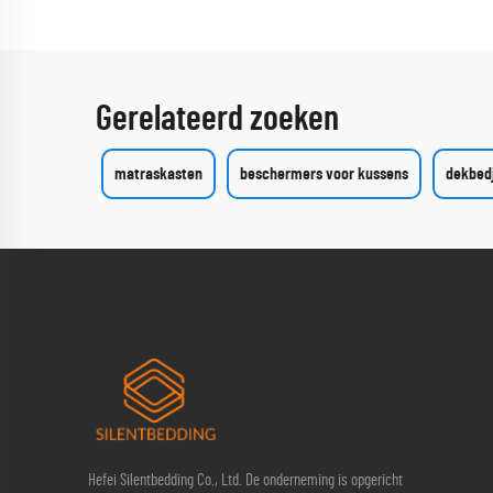
Gerelateerd zoeken
matraskasten
beschermers voor kussens
dekbed
Hefei Silentbedding Co., Ltd. De onderneming is opgericht