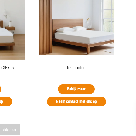
r SERI-3
Testproduct
Bekijk meer
op
Neem contact met ons op
Volgende