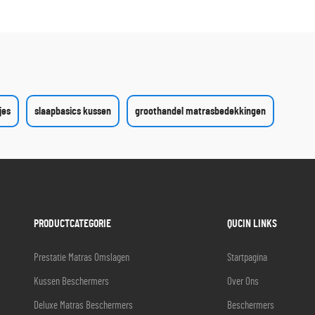
jes
slaapbasics kussen
groothandel matrasbedekkingen
PRODUCTCATEGORIE
QUCIN LINKS
Prestatie Matras Omslagen
Startpagina
Kussen Beschermers
Over Ons
Deluxe Matras Beschermers
Beschermers