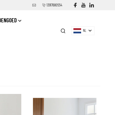
13917680554
DENGOED
NL