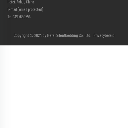
Hefei, Anhui, China
E-mail:
[email protected]
Tel.:
13917680554
Copyright © 2024 by Hefei Silentbedding Co., Ltd.
Privacybeleid